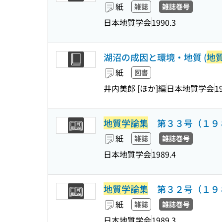
紙
雑誌
雑誌巻号
日本地質学会
1990.3
湖沼の成因と環境・地質 (
地
紙
図書
井内美郎 [ほか]編
日本地質学会
1
地質学論集
第３３号（１９８
紙
雑誌
雑誌巻号
日本地質学会
1989.4
地質学論集
第３２号（１９８
紙
雑誌
雑誌巻号
日本地質学会
1989.3