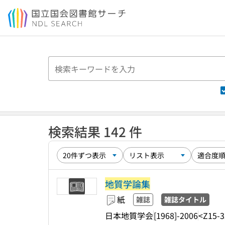
本文へ移動
検索結果 142 件
地質学論集
紙
雑誌
雑誌タイトル
日本地質学会
[1968]-2006
<Z15-3