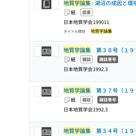
地質学論集
: 湖沼の成因と環
紙
図書
日本地質学会
199011
地質学論集
タイトル標目
地質学論集
第３８号（１９９
紙
雑誌
雑誌巻号
日本地質学会
1992.3
地質学論集
第３７号（１９９
紙
雑誌
雑誌巻号
日本地質学会
1992.3
地質学論集
第３４号（１９９