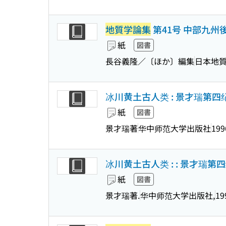
地質学論集
第41号 中部九州
紙
図書
長谷義隆／〔ほか〕編集
日本地
冰川黄土古人类 : 景才瑞第四
紙
図書
景才瑞著
华中师范大学出版社
199
冰川黄土古人类 : : 景才瑞第
紙
図書
景才瑞著.
华中师范大学出版社,
19