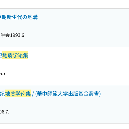
後期新生代の地溝
質学会
1993.6
纪
地质学论集
6.7
四纪
地质学论集
/ (華中師範大学出版基金叢書)
96.7.