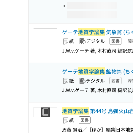
ゲーテ
地質学論集
気象篇 (ちくま
紙
デジタル
図書
障
J.W.v.ゲーテ 著, 木村直司 編訳
筑
ゲーテ
地質学論集
鉱物篇 (ちくま
紙
デジタル
図書
障
J.W.v.ゲーテ 著, 木村直司 編訳
筑
地質学論集
第44号 島弧火山
紙
図書
周藤 賢治／［ほか］編集
日本地