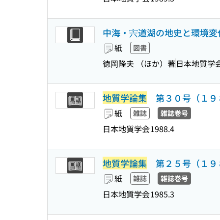
中海・宍道湖の地史と環境変化
紙
図書
徳岡隆夫 （ほか）著
日本地質学
地質学論集
第３０号（１９８
紙
雑誌
雑誌巻号
日本地質学会
1988.4
地質学論集
第２５号（１９８
紙
雑誌
雑誌巻号
日本地質学会
1985.3