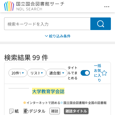
メニ
本文へ移動
検索
絞り込み条件
検索結果 99 件
一括
タイト
お気
ルでま
に入
とめる
り
大学教育学会誌
インターネットで読める
国立国会図書館
全国の図書館
紙
デジタル
雑誌
雑誌タイトル