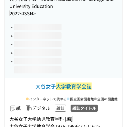
University Education
2022
<ISSN>
このタイトルの巻号
大谷女子
大学教育学会誌
インターネットで読める
国立国会図書館
全国の図書館
紙
デジタル
雑誌
雑誌タイトル
大谷女子大学幼児教育学科 [編]
大谷女子大学教育学会
1976-1999
<Z7-1161>