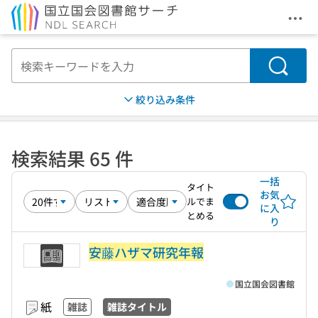
メニ
本文へ移動
検索
絞り込み条件
検索結果 65 件
一括
タイト
お気
ルでま
に入
とめる
り
安藤ハザマ研究年報
国立国会図書館
紙
雑誌
雑誌タイトル