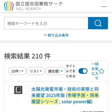
メニ
本文へ移動
検索
絞り込み条件
検索結果 210 件
一括
タイト
お気
ルでま
に入
とめる
り
太陽光発電市場・技術の実態と将
来展望 2023年版 (
市場予測・将来
展望シリーズ
; solar power編)