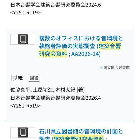
日本音響学会建築音響研究委員会
2024.6
<Y251-R119>
複数のオフィスにおける音環境と
執務者評価の実態調査 (
建築音響
研究会資料
; AA2026-14)
国立国会図書館
紙
図書
佐脇真平, 土屋祐造, 木村太紀 [著]
日本音響学会建築音響研究委員会
2026.4
<Y251-R519>
石川県立図書館の音環境の計画と
調査 (
建築音響研究会資料
;