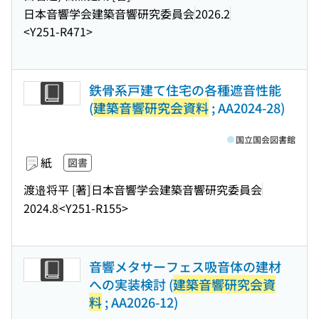
日本音響学会建築音響研究委員会
2026.2
<Y251-R471>
鉄骨系戸建て住宅の各種遮音性能
(
建築音響研究会資料
; AA2024-28)
国立国会図書館
紙
図書
渡邉将平 [著]
日本音響学会建築音響研究委員会
2024.8
<Y251-R155>
音響メタサーフェス吸音体の建材
への実装検討 (
建築音響研究会資
料
; AA2026-12)