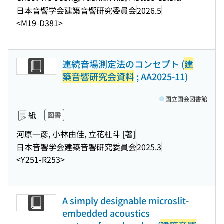
日本音響学会建築音響研究委員会
2026.5
<M19-D381>
連続音場測定法のコンセプト (
建
築音響研究会資料
; AA2025-11)
国立国会図書館
紙
図書
河原一彦, 小林由佳, 立花杜斗 [著]
日本音響学会建築音響研究委員会
2025.3
<Y251-R253>
A simply designable microslit-
embedded acoustics