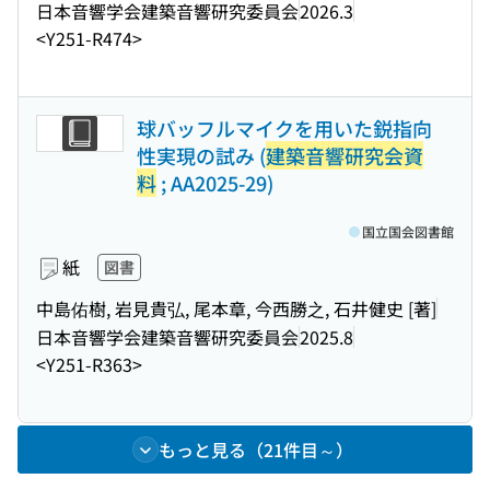
日本音響学会建築音響研究委員会
2026.3
<Y251-R474>
球バッフルマイクを用いた鋭指向
性実現の試み (
建築音響研究会資
料
; AA2025-29)
国立国会図書館
紙
図書
中島佑樹, 岩見貴弘, 尾本章, 今西勝之, 石井健史 [著]
日本音響学会建築音響研究委員会
2025.8
<Y251-R363>
もっと見る（21件目～）