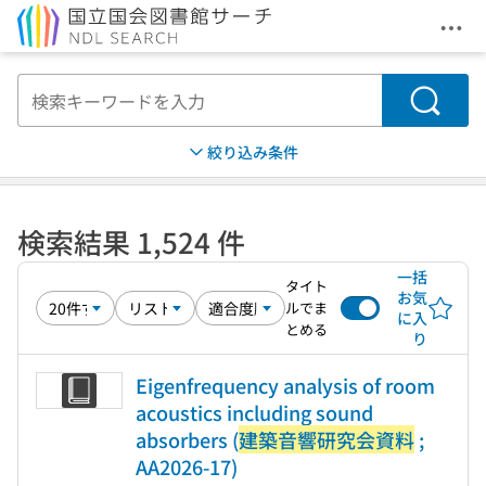
メニ
本文へ移動
検索
絞り込み条件
検索結果 1,524 件
一括
タイト
お気
ルでま
に入
とめる
り
Eigenfrequency analysis of room
acoustics including sound
absorbers (
建築音響研究会資料
;
AA2026-17)