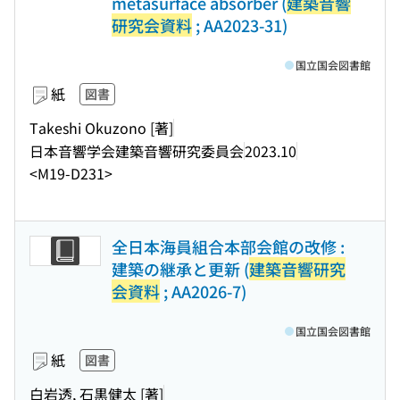
metasurface absorber (
建築音響
研究会資料
; AA2023-31)
国立国会図書館
紙
図書
Takeshi Okuzono [著]
日本音響学会建築音響研究委員会
2023.10
<M19-D231>
全日本海員組合本部会館の改修 :
建築の継承と更新 (
建築音響研究
会資料
; AA2026-7)
国立国会図書館
紙
図書
白岩透, 石黒健太 [著]