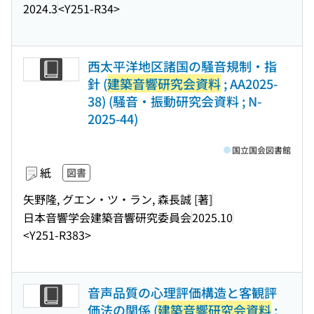
2024.3
<Y251-R34>
西太平洋地区諸国の騒音規制・指
針 (
建築音響研究会資料
; AA2025-
38) (騒音・振動研究会資料 ; N-
2025-44)
国立国会図書館
紙
図書
矢野隆, グエン・ツ・ラン, 森長誠 [著]
日本音響学会建築音響研究委員会
2025.10
<Y251-R383>
音声品質の心理評価構造と客観評
価法の関係 (
建築音響研究会資料
;