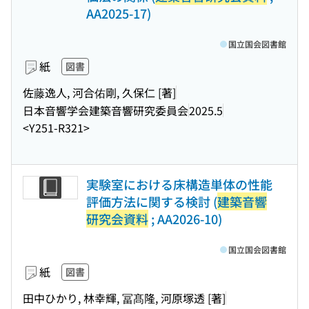
AA2025-17)
国立国会図書館
紙
図書
佐藤逸人, 河合佑剛, 久保仁 [著]
日本音響学会建築音響研究委員会
2025.5
<Y251-R321>
実験室における床構造単体の性能
評価方法に関する検討 (
建築音響
研究会資料
; AA2026-10)
国立国会図書館
紙
図書
田中ひかり, 林幸輝, 冨髙隆, 河原塚透 [著]