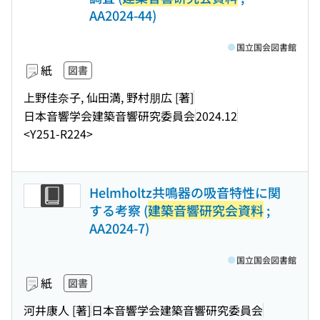
AA2024-44)
国立国会図書館
紙
図書
上野佳奈子, 仙田満, 野村朋広 [著]
日本音響学会建築音響研究委員会
2024.12
<Y251-R224>
Helmholtz共鳴器の吸音特性に関
する考察 (
建築音響研究会資料
;
AA2024-7)
国立国会図書館
紙
図書
河井康人 [著]
日本音響学会建築音響研究委員会