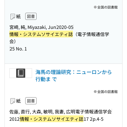
全国の図書館
紙
図書
宮崎, 純, Miyazaki, Jun
2020-05
情報・システムソサイエティ誌
（電子情報通信学
会）
25 No. 1
海馬の理論研究：ニューロンから
行動ま で
全国の図書館
紙
図書
佐藤, 直行, 大森, 敏明, 我妻, 広明
電子情報通信学会
2012
情報・システムソサイエティ誌
17 2
p.4-5