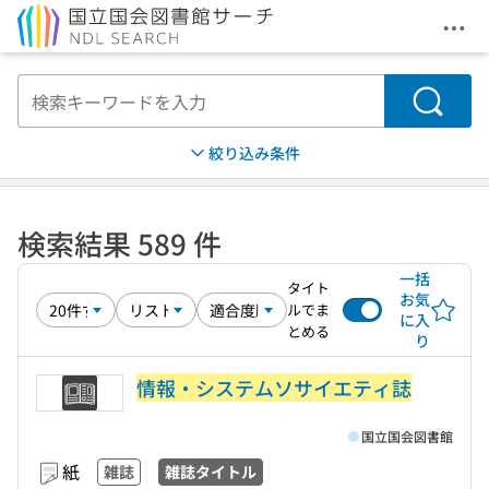
メニ
本文へ移動
検索
絞り込み条件
検索結果 589 件
一括
タイト
お気
ルでま
に入
とめる
り
情報・システムソサイエティ誌
国立国会図書館
紙
雑誌
雑誌タイトル