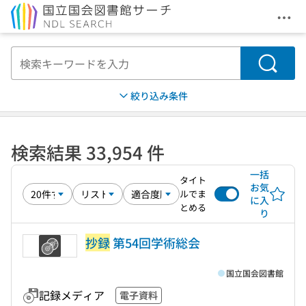
メニ
本文へ移動
検索
絞り込み条件
検索結果 33,954 件
一括
タイト
お気
ルでま
に入
とめる
り
抄録
第54回学術総会
国立国会図書館
記録メディア
電子資料