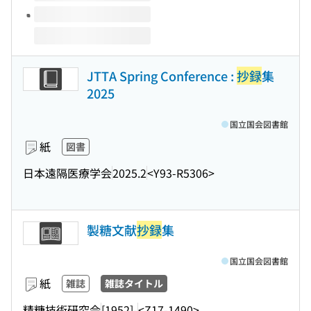
JTTA Spring Conference :
抄録
集
2025
国立国会図書館
紙
図書
日本遠隔医療学会
2025.2
<Y93-R5306>
製糖文献
抄録
集
国立国会図書館
紙
雑誌
雑誌タイトル
精糖技術研究会
[1952]-
<Z17-1490>