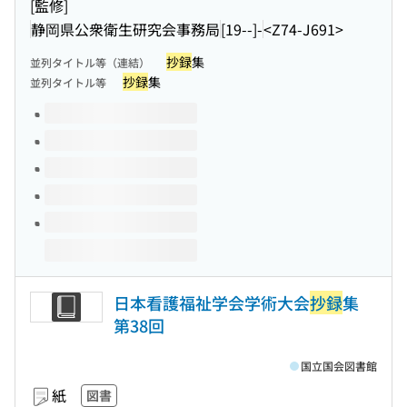
[監修]
静岡県公衆衛生研究会事務局
[19--]-
<Z74-J691>
抄録
集
並列タイトル等（連結）
抄録
集
並列タイトル等
このタイトルの巻号
日本看護福祉学会学術大会
抄録
集
第38回
国立国会図書館
紙
図書