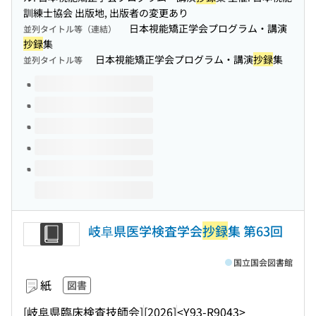
訓練士協会 出版地, 出版者の変更あり
日本視能矯正学会プログラム・講演
並列タイトル等（連結）
抄録
集
日本視能矯正学会プログラム・講演
抄録
集
並列タイトル等
このタイトルの巻号
岐阜県医学検査学会
抄録
集 第63回
国立国会図書館
紙
図書
[岐阜県臨床検査技師会]
[2026]
<Y93-R9043>