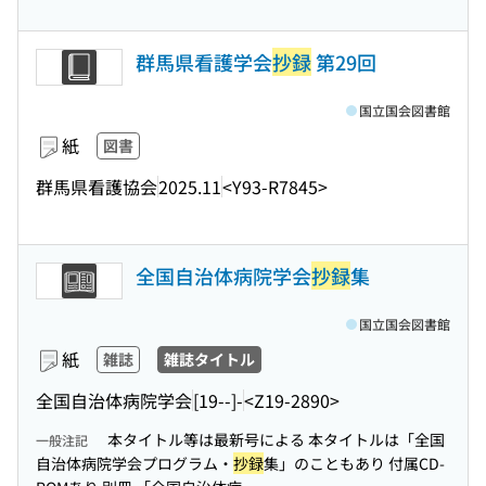
群馬県看護学会
抄録
第29回
国立国会図書館
紙
図書
群馬県看護協会
2025.11
<Y93-R7845>
全国自治体病院学会
抄録
集
国立国会図書館
紙
雑誌
雑誌タイトル
全国自治体病院学会
[19--]-
<Z19-2890>
本タイトル等は最新号による 本タイトルは「全国
一般注記
自治体病院学会プログラム・
抄録
集」のこともあり 付属CD-