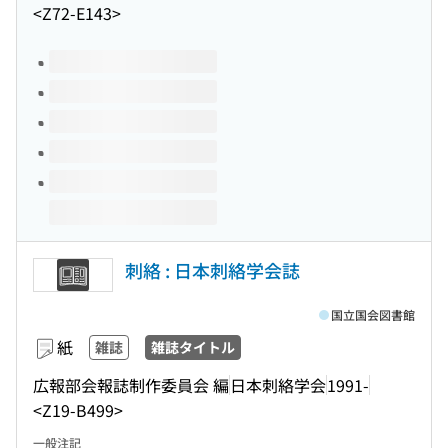
<Z72-E143>
このタイトルの巻号
刺絡 : 日本刺絡学会誌
国立国会図書館
紙
雑誌
雑誌タイトル
広報部会報誌制作委員会 編
日本刺絡学会
1991-
<Z19-B499>
一般注記