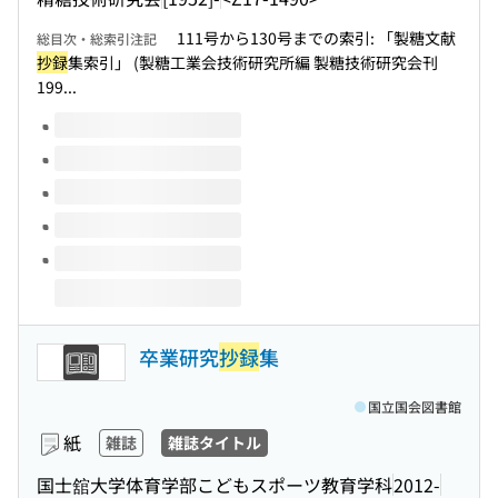
111号から130号までの索引: 「製糖文献
総目次・総索引注記
抄録
集索引」 (製糖工業会技術研究所編 製糖技術研究会刊
199...
このタイトルの巻号
卒業研究
抄録
集
国立国会図書館
紙
雑誌
雑誌タイトル
国士舘大学体育学部こどもスポーツ教育学科
2012-