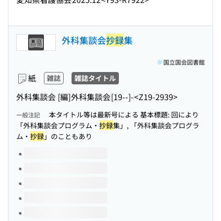
外科集談会
抄録
集
国立国会図書館
紙
雑誌
雑誌タイトル
外科集談会 [編]
外科集談会
[19--]-
<Z19-2939>
本タイトル等は最新号による 基本標題: 回により
一般注記
「外科集談会プログラム・
抄録
集」, 「外科集談会プログラ
ム・
抄録
」のこともあり
このタイトルの巻号