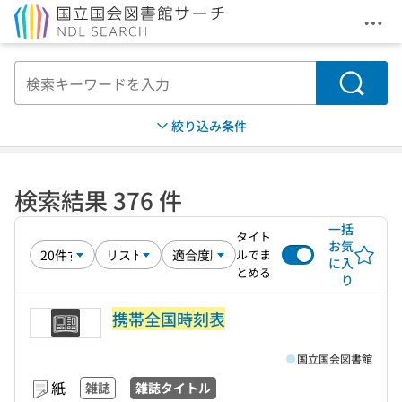
メニ
本文へ移動
検索
絞り込み条件
検索結果 376 件
一括
タイト
お気
ルでま
に入
とめる
り
携帯全国時刻表
国立国会図書館
紙
雑誌
雑誌タイトル