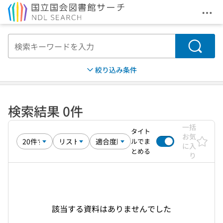
メニ
本文へ移動
検索
絞り込み条件
検索結果 0件
一括
タイト
お気
ルでま
に入
とめる
り
該当する資料はありませんでした