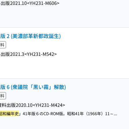
料出版
2021.10
<YH231-M606>
版 2 (美濃部革新都政誕生)
資料
料出版
2021.3
<YH231-M542>
版 6 (衆議院「黒い霧」解散)
資料
資料出版
2020.10
<YH231-M424>
昭和編年史
」41年版６のCD-ROM版。昭和41年（1966年）11～...