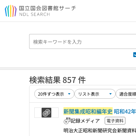
本文へ移動
検索結果 857 件
新聞集成昭和編年史
昭和42年
記録メディア
電子資料
明治大正昭和新聞研究会
新聞資