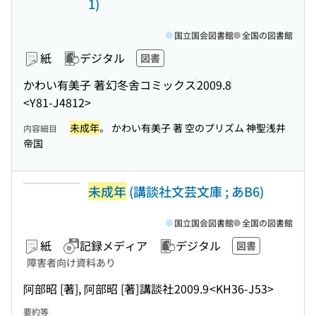
1)
国立国会図書館
全国の図書館
紙
デジタル
図書
かわい有美子 著
幻冬舎コミックス
2009.8
<Y81-J4812>
未成年
。 かわい有美子 著 空のプリズム 神聖浅井
内容細目
帝国
未成年
(講談社文芸文庫 ; あB6)
国立国会図書館
全国の図書館
紙
記録メディア
デジタル
図書
障害者向け資料あり
阿部昭 [著], 阿部昭 [著]
講談社
2009.9
<KH36-J53>
要約等