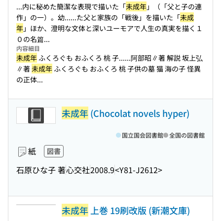
...内に秘めた簡潔な表現で描いた「
未成年
」（「父と子の連
作」の一）。幼...
...た父と家族の「戦後」を描いた「
未成
年
」ほか、澄明な文体と深いユーモアで人生の真実を描く１
０の名篇...
内容細目
未成年
ふくろぐも おふくろ 桃 子...
...阿部昭∥著 解説 坂上弘
∥著
未成年
ふくろぐも おふくろ 桃 子供の墓 猫 海の子 怪異
の正体...
未成年
(Chocolat novels hyper)
国立国会図書館
全国の図書館
紙
図書
石原ひな子 著
心交社
2008.9
<Y81-J2612>
未成年
上巻 19刷改版 (新潮文庫)