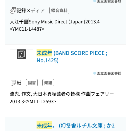
国立国会図書館
記録メディア
録音資料
大江千里
Sony Music Direct (Japan)
2013.4
<YMC11-L4487>
未成年
(BAND SCORE PIECE ;
No.1425)
国立国会図書館
紙
図書
楽譜
流鬼. 作文, 大日本異端芸者の皆様 作曲
フェアリー
2013.3
<YM11-L2593>
未成年
。 (幻冬舎ルチル文庫 ; か2-