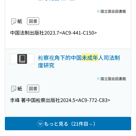
国立国会図書館
紙
図書
中国法制出版社
2023.7
<AC9-441-C150>
检察视角下的中国
未成年
人司法制
度研究
国立国会図書館
紙
図書
李峰 著
中国检察出版社
2024.5
<AC9-772-C83>
もっと見る（21件目～）