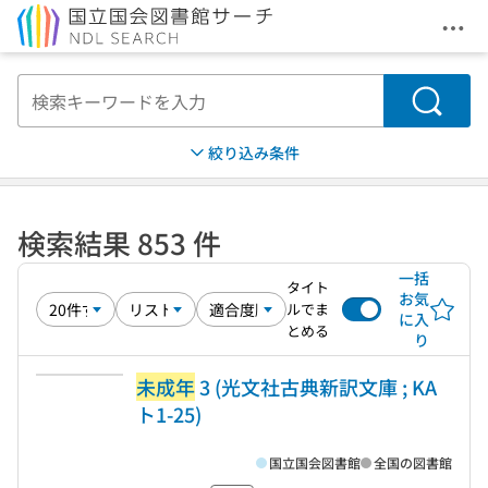
メニ
本文へ移動
検索
絞り込み条件
検索結果 853 件
一括
タイト
お気
ルでま
に入
とめる
り
未成年
3 (光文社古典新訳文庫 ; KA
ト1-25)
国立国会図書館
全国の図書館