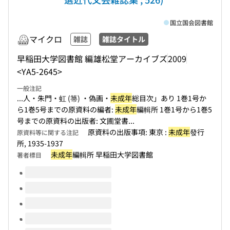
国立国会図書館
マイクロ
雑誌
雑誌タイトル
早稲田大学図書館 編
雄松堂アーカイブズ
2009
<YA5-2645>
一般注記
...人・朱門・虹 (箒) ・偽画・
未成年
総目次」あり 1巻1号か
ら1巻5号までの原資料の編者:
未成年
編輯所 1巻1号から1巻5
号までの原資料の出版者: 文圃堂書...
原資料の出版事項: 東京 :
未成年
發行
原資料等に関する注記
所, 1935-1937
未成年
編輯所 早稲田大学図書館
著者標目
このタイトルの巻号