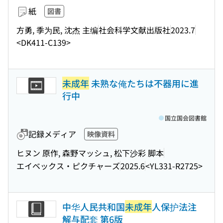
紙
図書
方勇, 季为民, 沈杰 主编
社会科学文献出版社
2023.7
<DK411-C139>
未成年
未熟な俺たちは不器用に進
行中
国立国会図書館
記録メディア
映像資料
ヒヌン 原作, 森野マッシュ, 松下沙彩 脚本
エイベックス・ピクチャーズ
2025.6
<YL331-R2725>
中华人民共和国
未成年
人保护法注
解与配套 第6版