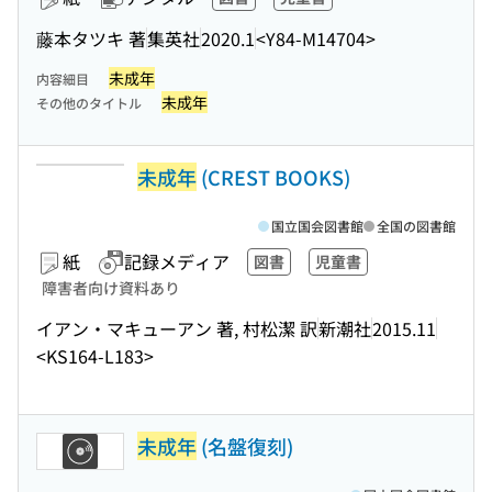
藤本タツキ 著
集英社
2020.1
<Y84-M14704>
未成年
内容細目
未成年
その他のタイトル
未成年
(CREST BOOKS)
国立国会図書館
全国の図書館
紙
記録メディア
図書
児童書
障害者向け資料あり
イアン・マキューアン 著, 村松潔 訳
新潮社
2015.11
<KS164-L183>
未成年
(名盤復刻)