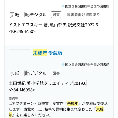
国立国会図書館
全国の図書館
紙
デジタル
図書
障害者向け資料あり
ドストエフスキー 著, 亀山郁夫 訳
光文社
2022.6
<KP249-M50>
未成年
愛蔵版
国立国会図書館
全国の図書館
紙
デジタル
図書
土田世紀 著
小学館クリエイティブ
2019.6
<Y84-M6998>
要約等
...アフタヌーン・四季賞」受賞作『
未成年
』が愛蔵版で復活
します。東北の...
...ル技術で鮮明に生まれ変わった『
未成
年
』をお楽しみください。