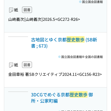
国立国会図書館
紙
図書
山﨑義次
[山﨑義次]
2026.5
<GC272-R26>
古地図とゆく京都
歴史散歩
(SB新
書 ; 673)
国立国会図書館
全国の図書館
紙
図書
金田章裕 著
SBクリエイティブ
2024.11
<GC156-R23>
3DCGでめぐる京都
歴史散歩
御
所・公家町編