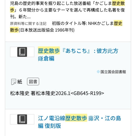
児島の歴史的事実を掘り起こした放送番組「かごしま
歴史散
歩
」６年間分から主要なテーマを選んで再構成した名著を復
刊。新た...
初版のタイトル等: NHKかごしま
歴史
原資料等に関する注記
散歩
(日本放送出版協会 1986年刊)
歴史散歩
『あちこち』 : 彼方此方
鎌倉編
国立国会図書館
紙
図書
松本隆史 著
松本隆史
2026.1
<GB645-R199>
江ノ電沿線
歴史散歩
藤沢・江の島
編 復刻版