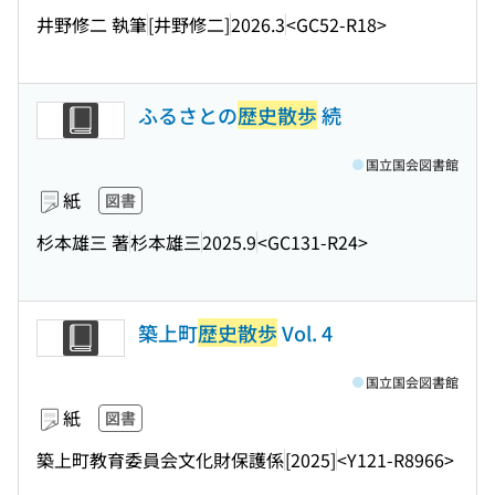
井野修二 執筆
[井野修二]
2026.3
<GC52-R18>
ふるさとの
歴史散歩
続
国立国会図書館
紙
図書
杉本雄三 著
杉本雄三
2025.9
<GC131-R24>
築上町
歴史散歩
Vol. 4
国立国会図書館
紙
図書
築上町教育委員会文化財保護係
[2025]
<Y121-R8966>