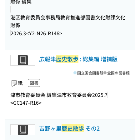
財係 編集
港区教育委員会事務局教育推進部図書文化財課文化
財係
2026.3
<Y2-N26-R146>
広報津
歴史散歩
: 総集編 増補版
国立国会図書館
全国の図書館
紙
図書
津市教育委員会 編集
津市教育委員会
2025.7
<GC147-R16>
吉野ヶ里
歴史散歩
その2