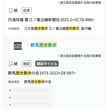
国立国会図書館
全国の図書館
紙
図書
内海恒雄 著
江ノ電沿線新聞社
2025.2
<GC78-R46>
江の島
歴史散歩
江ノ電沿線
歴史散歩
. 藤沢編
内容細目
群馬
歴史散歩
国立国会図書館
全国の図書館
紙
雑誌
雑誌タイトル
群馬
歴史散歩
の会
1973-2023
<Z8-997>
群馬
歴史散歩
の会
著者標目
このタイトルの巻号