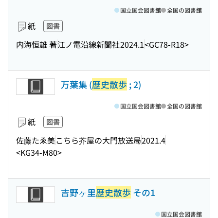
国立国会図書館
全国の図書館
紙
図書
内海恒雄 著
江ノ電沿線新聞社
2024.1
<GC78-R18>
万葉集 (
歴史散歩
; 2)
国立国会図書館
全国の図書館
紙
図書
佐藤たゑ美
こちら芥屋の大門放送局
2021.4
<KG34-M80>
吉野ヶ里
歴史散歩
その1
国立国会図書館