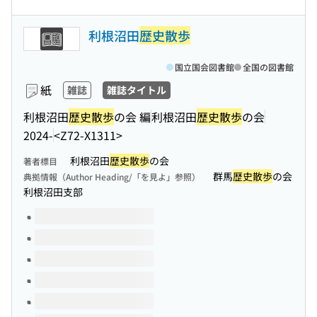
利根沼田
歴史散歩
国立国会図書館
全国の図書館
紙
雑誌
雑誌タイトル
利根沼田
歴史散歩
の会 編
利根沼田
歴史散歩
の会
2024-
<Z72-X1311>
利根沼田
歴史散歩
の会
著者標目
群馬
歴史散歩
の会
典拠情報（Author Heading/「を見よ」参照）
利根沼田支部
このタイトルの巻号