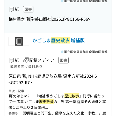
国立国会図書館
全国の図書館
紙
図書
梅村重之 著
学芸出版社
2026.3
<GC156-R56>
かごしま
歴史散歩
増補版
国立国会図書館
全国の図書館
紙
記録メディア
図書
障害者向け資料あり
原口泉 著, NHK鹿児島放送局 編
南方新社
2024.6
<GC292-R7>
目次・記事
目次 はじめに―『増補版 かごしま
歴史散歩
』刊行に当たっ
て― 序章 かごしま
歴史散歩
の世界 第一章 薩摩その虚像と実
像 1 江戸上り 2 薩摩飛...
開明君主と門下生、薩摩を支えた文化・宗教…。鹿
要約等