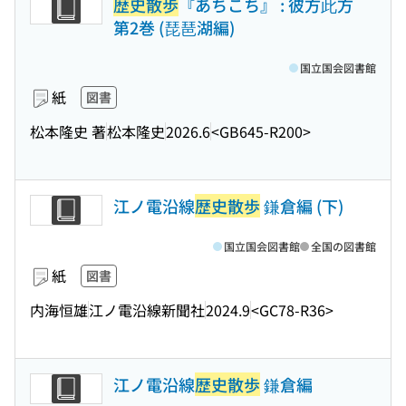
歴史散歩
『あちこち』 : 彼方此方
第2巻 (琵琶湖編)
国立国会図書館
紙
図書
松本隆史 著
松本隆史
2026.6
<GB645-R200>
江ノ電沿線
歴史散歩
鎌倉編 (下)
国立国会図書館
全国の図書館
紙
図書
内海恒雄
江ノ電沿線新聞社
2024.9
<GC78-R36>
江ノ電沿線
歴史散歩
鎌倉編