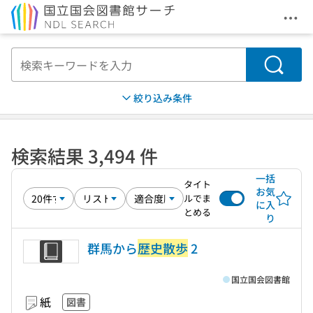
メニ
本文へ移動
検索
絞り込み条件
検索結果 3,494 件
一括
タイト
お気
ルでま
に入
とめる
り
群馬から
歴史散歩
2
国立国会図書館
紙
図書