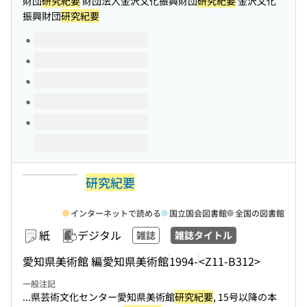
財団
研究紀要
財団法人金沢文化振興財団
研究紀要
金沢文化
振興財団
研究紀要
このタイトルの巻号
研究紀要
インターネットで読める
国立国会図書館
全国の図書館
紙
デジタル
雑誌
雑誌タイトル
愛知県美術館 編
愛知県美術館
1994-
<Z11-B312>
一般注記
...県芸術文化センター愛知県美術館
研究紀要
, 15号以降の本