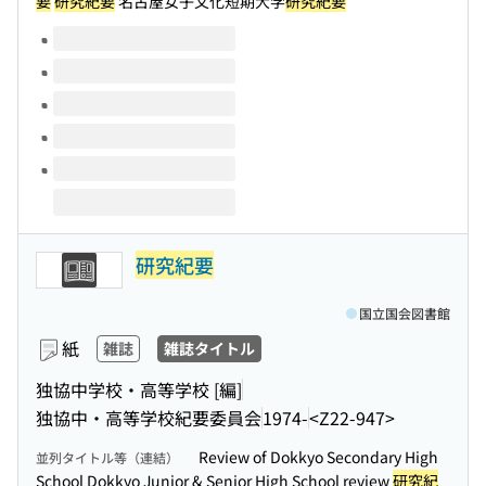
要
研究紀要
名古屋女子文化短期大学
研究紀要
このタイトルの巻号
研究紀要
国立国会図書館
紙
雑誌
雑誌タイトル
独協中学校・高等学校 [編]
独協中・高等学校紀要委員会
1974-
<Z22-947>
Review of Dokkyo Secondary High
並列タイトル等（連結）
School Dokkyo Junior & Senior High School review
研究紀