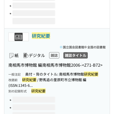
研究紀要
国立国会図書館
全国の図書館
紙
デジタル
雑誌
雑誌タイトル
南相馬市博物館 編
南相馬市博物館
2006-
<Z71-B72>
奥付・背のタイトル: 南相馬市博物館
研究紀要
一般注記
研究紀要
/ 野馬追の里原町市立博物館 編
改題前
(ISSN:1345-6...
研究紀要
別の記録形式
このタイトルの巻号