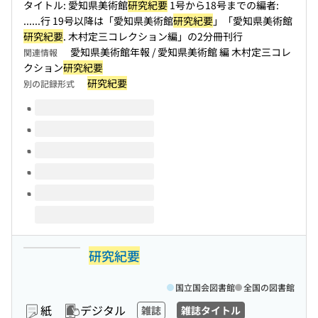
タイトル: 愛知県美術館
研究紀要
1号から18号までの編者:
...
...行 19号以降は「愛知県美術館
研究紀要
」「愛知県美術館
研究紀要
. 木村定三コレクション編」の2分冊刊行
愛知県美術館年報 / 愛知県美術館 編 木村定三コレ
関連情報
クション
研究紀要
研究紀要
別の記録形式
このタイトルの巻号
研究紀要
国立国会図書館
全国の図書館
紙
デジタル
雑誌
雑誌タイトル