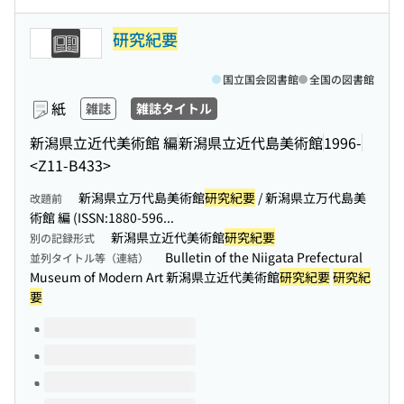
研究紀要
国立国会図書館
全国の図書館
紙
雑誌
雑誌タイトル
新潟県立近代美術館 編
新潟県立近代島美術館
1996-
<Z11-B433>
新潟県立万代島美術館
研究紀要
/ 新潟県立万代島美
改題前
術館 編 (ISSN:1880-596...
新潟県立近代美術館
研究紀要
別の記録形式
Bulletin of the Niigata Prefectural
並列タイトル等（連結）
Museum of Modern Art 新潟県立近代美術館
研究紀要
研究紀
要
このタイトルの巻号