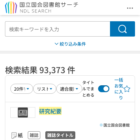
メニ
本文へ移動
検索
絞り込み条件
検索結果 93,373 件
一括
タイト
お気
ルでま
に入
とめる
り
研究紀要
国立国会図書館
紙
雑誌
雑誌タイトル