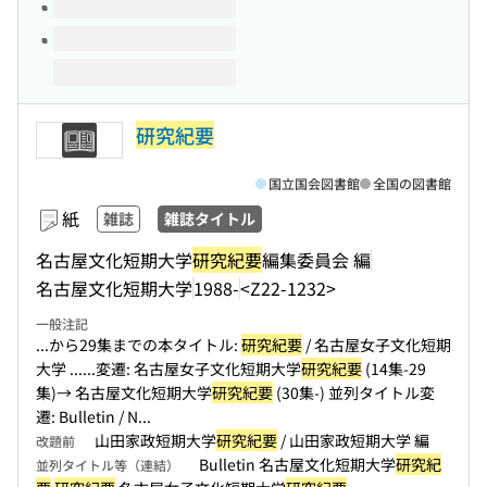
研究紀要
国立国会図書館
全国の図書館
紙
雑誌
雑誌タイトル
名古屋文化短期大学
研究紀要
編集委員会 編
名古屋文化短期大学
1988-
<Z22-1232>
一般注記
...から29集までの本タイトル:
研究紀要
/ 名古屋女子文化短期
大学 ...
...変遷: 名古屋女子文化短期大学
研究紀要
(14集-29
集)→ 名古屋文化短期大学
研究紀要
(30集-) 並列タイトル変
遷: Bulletin / N...
山田家政短期大学
研究紀要
/ 山田家政短期大学 編
改題前
Bulletin 名古屋文化短期大学
研究紀
並列タイトル等（連結）