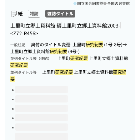
国立国会図書館
全国の図書館
紙
雑誌
雑誌タイトル
上里町立郷土資料館 編
上里町立郷土資料館
2003-
<Z72-R456>
奥付のタイトル変遷: 上里町
研究紀要
(1号-8号)→
一般注記
上里町立郷土資料館
研究紀要
(9号-)
上里町
研究紀要
上里町立郷土資料館
並列タイトル等（連結）
研究紀要
上里町
研究紀要
上里町立郷土資料館
研究紀
並列タイトル等
要
このタイトルの巻号