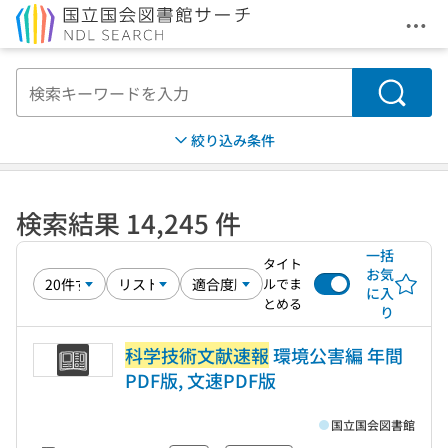
メニ
本文へ移動
検索
絞り込み条件
検索結果 14,245 件
一括
タイト
お気
ルでま
に入
とめる
り
科学技術文献速報
環境公害編 年間
PDF版, 文速PDF版
国立国会図書館