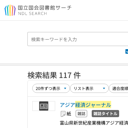
本文へ移動
検索結果 117 件
アジア
経済ジャーナル
紙
雑誌
雑誌タイトル
富山県新世紀産業機構アジア経済