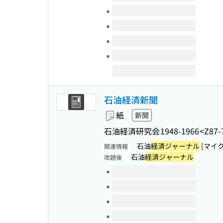
石油経済新聞
紙
新聞
石油経済研究会
1948-1966
<Z87-
石油
経済ジャーナル
[マイ
関連情報
石油
経済ジャーナル
改題後
このタイトルの巻号