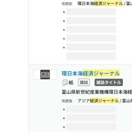
環日本海
経済ジャーナル
/ 
改題前
このタイトルの巻号
環日本海
経済ジャーナル
紙
雑誌
雑誌タイトル
富山県新世紀産業機構環日本海経
アジア
経済ジャーナル
/ 富
改題後
このタイトルの巻号