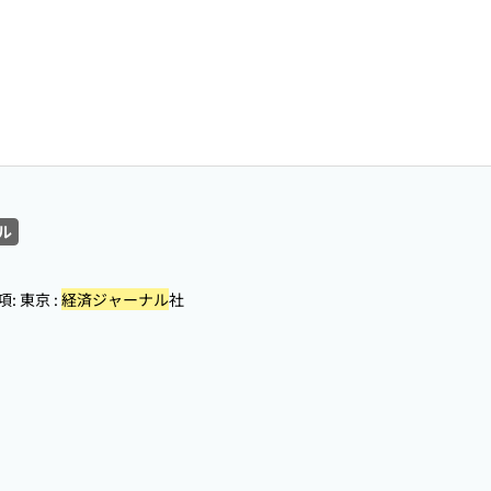
ル
 東京 :
経済ジャーナル
社