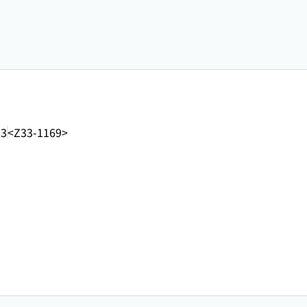
03
<Z33-1169>