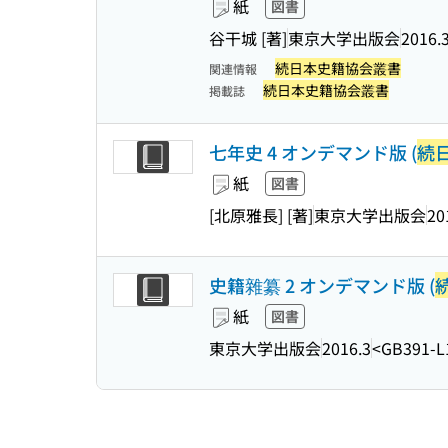
紙
図書
谷干城 [著]
東京大学出版会
2016.
続日本史籍協会叢書
関連情報
続日本史籍協会叢書
掲載誌
七年史 4 オンデマンド版 (
続
紙
図書
[北原雅長] [著]
東京大学出版会
20
史籍雜纂 2 オンデマンド版 (
紙
図書
東京大学出版会
2016.3
<GB391-L