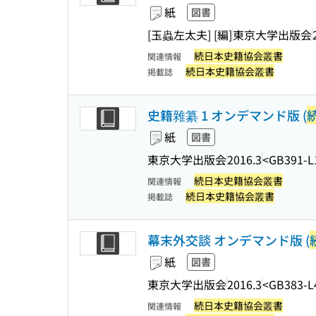
紙
図書
[玉蟲左太夫] [編]
東京大学出版会
続日本史籍協会叢書
関連情報
続日本史籍協会叢書
掲載誌
史籍雜纂 1 オンデマンド版 (
紙
図書
東京大学出版会
2016.3
<GB391-L
続日本史籍協会叢書
関連情報
続日本史籍協会叢書
掲載誌
幕末外交談 オンデマンド版 (
紙
図書
東京大学出版会
2016.3
<GB383-L
続日本史籍協会叢書
関連情報