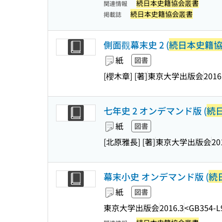
続日本史籍協会叢書
関連情報
続日本史籍協会叢書
掲載誌
側面觀幕末史 2 (
続日本史籍
紙
図書
[櫻木章] [著]
東京大学出版会
2016
七年史 2 オンデマンド版 (
続
紙
図書
[北原雅長] [著]
東京大学出版会
20
幕末小史 オンデマンド版 (
続
紙
図書
東京大学出版会
2016.3
<GB354-L