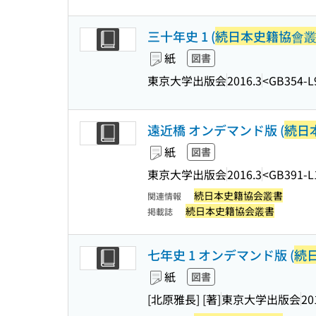
三十年史 1 (
続日本史籍協會
紙
図書
東京大学出版会
2016.3
<GB354-L
遠近橋 オンデマンド版 (
続日
紙
図書
東京大学出版会
2016.3
<GB391-L
続日本史籍協会叢書
関連情報
続日本史籍協会叢書
掲載誌
七年史 1 オンデマンド版 (
続
紙
図書
[北原雅長] [著]
東京大学出版会
20