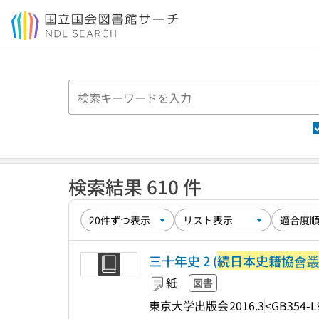
本文へ移動
検索結果 610 件
三十年史 2 (
続日本史籍協會
紙
図書
東京大学出版会
2016.3
<GB354-L