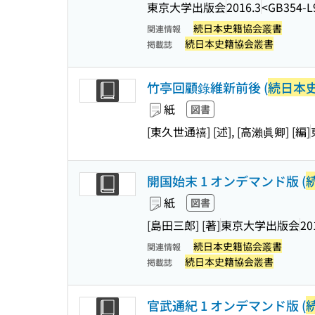
東京大学出版会
2016.3
<GB354-L
続日本史籍協会叢書
関連情報
続日本史籍協会叢書
掲載誌
竹亭回顧錄維新前後 (
続日本
紙
図書
[東久世通禧] [述], [高瀨眞卿] [編]
開国始末 1 オンデマンド版 (
紙
図書
[島田三郎] [著]
東京大学出版会
20
続日本史籍協会叢書
関連情報
続日本史籍協会叢書
掲載誌
官武通紀 1 オンデマンド版 (