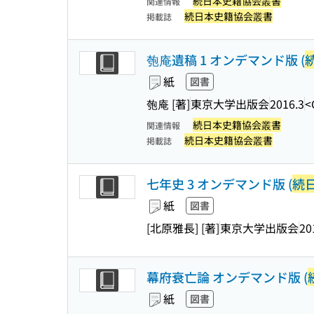
続日本史籍協会叢書
関連情報
続日本史籍協会叢書
掲載誌
匏庵遺稿 1 オンデマンド版 (
紙
図書
匏庵 [著]
東京大学出版会
2016.3
<
続日本史籍協会叢書
関連情報
続日本史籍協会叢書
掲載誌
七年史 3 オンデマンド版 (
続
紙
図書
[北原雅長] [著]
東京大学出版会
20
幕府衰亡論 オンデマンド版 (
紙
図書