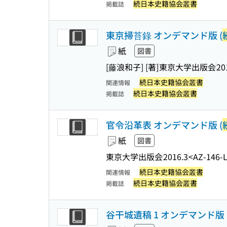
続日本史籍協会叢書
掲載誌
東京掃苔錄 オンデマンド版 (
紙
図書
[藤浪和子] [著]
東京大学出版会
20
続日本史籍協会叢書
関連情報
続日本史籍協会叢書
掲載誌
官令沿革表 オンデマンド版 (
紙
図書
東京大学出版会
2016.3
<AZ-146-
続日本史籍協会叢書
関連情報
続日本史籍協会叢書
掲載誌
谷干城遺稿 1 オンデマンド版 