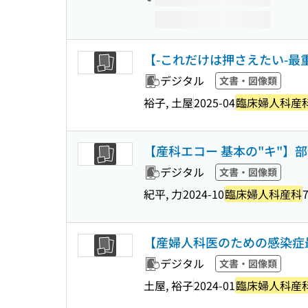
【-これだけは押さえたい-
デジタル
文書・図像類
裕子, 土屋
2025-04
臨床婦人科産
【産科エコー 基本の"キ"
デジタル
文書・図像類
紀平, 力
2024-10
臨床婦人科産科
7
【産婦人科医のための感染症
デジタル
文書・図像類
土屋, 裕子
2024-01
臨床婦人科産