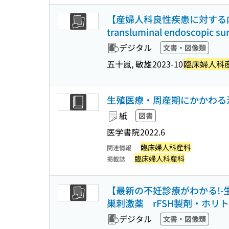
【産婦人科良性疾患に対する内視
transluminal endosc
デジタル
文書・図像類
五十嵐, 敏雄
2023-10
臨床婦人科
生殖医療・周産期にかかわる
紙
図書
医学書院
2022.6
臨床婦人科産科
関連情報
臨床婦人科産科
掲載誌
【最新の不妊診療がわかる!-
巣刺激薬 rFSH製剤・ホリ
デジタル
文書・図像類