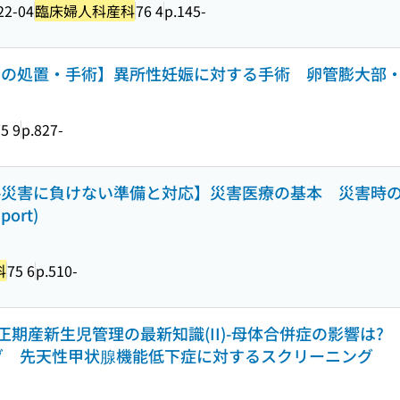
22-04
臨床婦人科産科
76 4
p.145-
妊娠中の処置・手術】異所性妊娠に対する手術 卵管膨大部
5 9
p.827-
-災害に負けない準備と対応】災害医療の基本 災害
port)
科
75 6
p.510-
期産新生児管理の最新知識(II)-母体合併症の影響は?
グ 先天性甲状腺機能低下症に対するスクリーニング