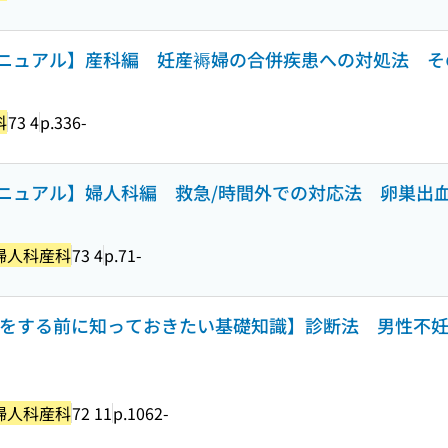
ニュアル】産科編 妊産褥婦の合併疾患への対処法 そ
科
73 4
p.336-
ニュアル】婦人科編 救急/時間外での対応法 卵巣出
婦人科産科
73 4
p.71-
RTをする前に知っておきたい基礎知識】診断法 男性不
婦人科産科
72 11
p.1062-