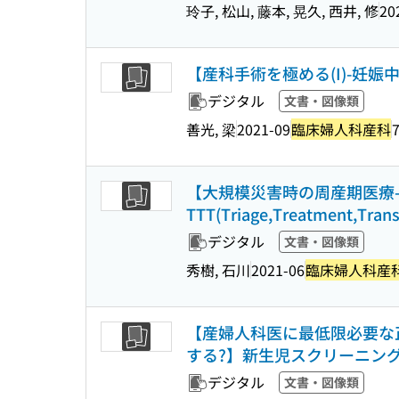
玲子, 松山, 藤本, 晃久, 西井, 修
20
【産科手術を極める(I)-
デジタル
文書・図像類
善光, 梁
2021-09
臨床婦人科産科
7
【大規模災害時の周産期医療
TTT(Triage,Treatment,Trans
デジタル
文書・図像類
秀樹, 石川
2021-06
臨床婦人科産
【産婦人科医に最低限必要な正
する?】新生児スクリーニン
デジタル
文書・図像類