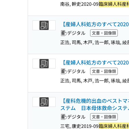
南谷, 幹史
2020-09
臨床婦人科産
【産婦人科処方のすべて202
デジタル
文書・図像類
正浩, 司馬, 木戸, 浩一郎, 琢哉, 綾
【産婦人科処方のすべて20
デジタル
文書・図像類
正浩, 司馬, 木戸, 浩一郎, 琢哉, 綾
【産科危機的出血のベストマ
ステム 日本母体救命システム普
デジタル
文書・図像類
三宅, 康史
2019-09
臨床婦人科産