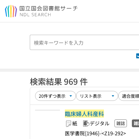
本文へ移動
検索結果 969 件
臨床婦人科産科
紙
デジタル
雑誌
雑
医学書院
[1946]-
<Z19-292>