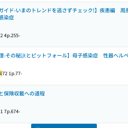
ガイド-いまのトレンドを逃さずチェック!】疾患編 周
感染症
2 4
p.255-
理-その秘訣とピットフォール】母子感染症 性器ヘル
科
72 1
p.77-
と保険収載への道程
1 7
p.674-