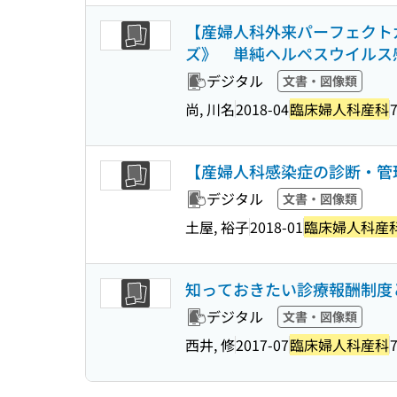
【産婦人科外来パーフェクト
ズ》 単純ヘルペスウイルス
デジタル
文書・図像類
尚, 川名
2018-04
臨床婦人科産科
7
【産婦人科感染症の診断・管
デジタル
文書・図像類
土屋, 裕子
2018-01
臨床婦人科産
知っておきたい診療報酬制度
デジタル
文書・図像類
西井, 修
2017-07
臨床婦人科産科
7