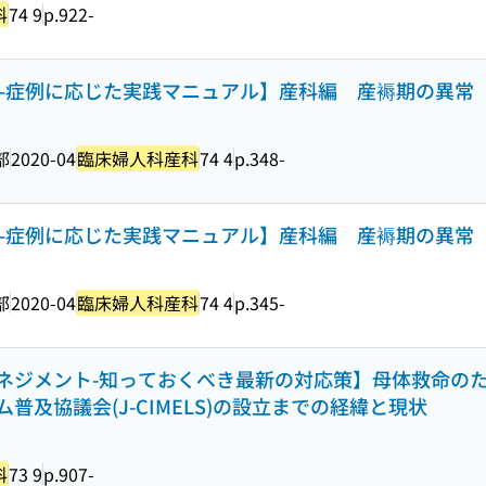
科
74 9
p.922-
0-症例に応じた実践マニュアル】産科編 産褥期の異常
部
2020-04
臨床婦人科産科
74 4
p.348-
20-症例に応じた実践マニュアル】産科編 産褥期の異常
部
2020-04
臨床婦人科産科
74 4
p.345-
ネジメント-知っておくべき最新の対応策】母体救命の
及協議会(J-CIMELS)の設立までの経緯と現状
科
73 9
p.907-