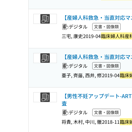
【産婦人科救急・当直対応マ
デジタル
文書・図像類
三宅, 康史
2019-04
臨床婦人科産
【産婦人科救急・当直対応マ
デジタル
文書・図像類
亜子, 齊藤, 西井, 修
2019-04
臨床
【男性不妊アップデート-A
査
デジタル
文書・図像類
将貴, 木村, 中川, 徹
2018-11
臨床