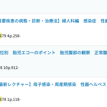
最重要疾患の病態・診断・治療法】婦人科編 感染症 性
科
79 4
p.258-
】部位別 胎児エコーのポイント 胎児腹部の観察 正常
8 10
p.912-
最新レクチャー】母子感染・周産期感染 性器ヘルペス
科
78 1
p.118-