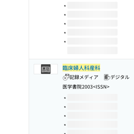
このタイトルの巻号
臨床婦人科産科
記録メディア
デジタル
医学書院
2003
<ISSN>
このタイトルの巻号