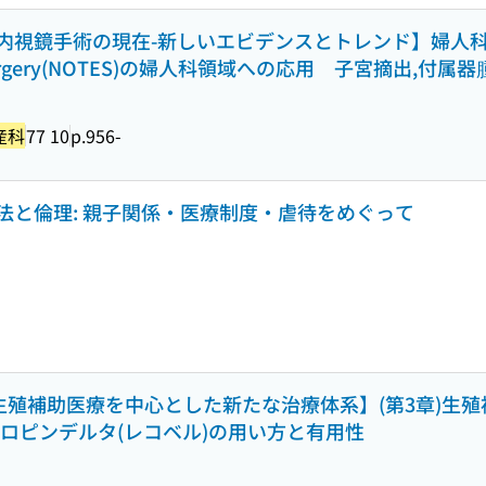
鏡手術の現在-新しいエビデンスとトレンド】婦人科 natur
opic surgery(NOTES)の婦人科領域への応用 子宮摘出,
産科
77 10
p.956-
法と倫理: 親子関係・医療制度・虐待をめぐって
生殖補助医療を中心とした新たな治療体系】(第3章)生
トロピンデルタ(レコベル)の用い方と有用性