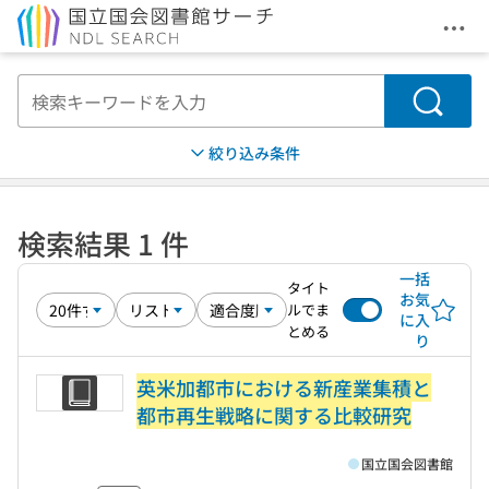
メニ
本文へ移動
検索
絞り込み条件
検索結果 1 件
一括
タイト
お気
ルでま
に入
とめる
り
英米加都市における新産業集積と
都市再生戦略に関する比較研究
国立国会図書館