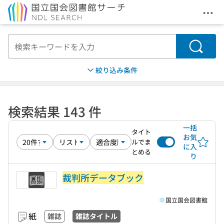
メニ
本文へ移動
検索
絞り込み条件
検索結果 143 件
一括
タイト
お気
ルでま
に入
とめる
り
裁判所データブック
国立国会図書館
紙
雑誌
雑誌タイトル