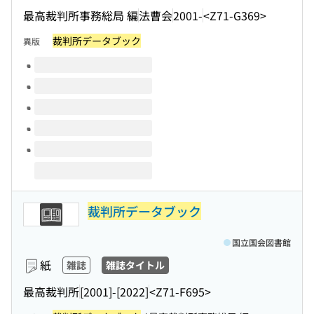
最高裁判所事務総局 編
法曹会
2001-
<Z71-G369>
裁判所データブック
異版
このタイトルの巻号
裁判所データブック
国立国会図書館
紙
雑誌
雑誌タイトル
最高裁判所
[2001]-[2022]
<Z71-F695>