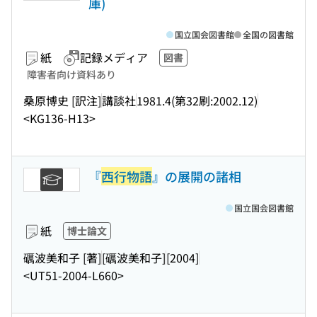
庫)
国立国会図書館
全国の図書館
紙
記録メディア
図書
障害者向け資料あり
桑原博史 [訳注]
講談社
1981.4(第32刷:2002.12)
<KG136-H13>
『
西行物語
』の展開の諸相
国立国会図書館
紙
博士論文
礪波美和子 [著]
[礪波美和子]
[2004]
<UT51-2004-L660>