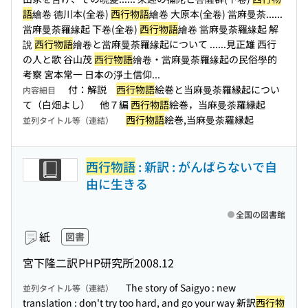
語
繪卷 德川本(全卷)
西行物語
繪卷 大原本(全卷) 當麻曼荼...
...
當麻曼荼羅緣起 下卷(全卷)
西行物語
繪卷 當麻曼荼羅緣起 解
說
西行物語
繪卷と當麻曼荼羅緣起について ...
...見正雄 西行
の人と歌 谷山茂
西行物語
繪卷・當麻曼荼羅緣起の民俗學的
考察 宮本常一 日本の淨土信仰...
付：解説
西行物語
絵巻と当麻曼荼羅縁起につい
内容細目
て（白畑よし） 他７編
西行物語
絵巻，当麻曼荼羅縁起
西行物語
絵巻,当麻曼荼羅縁起
並列タイトル等（連結）
西行物語
: 新訳 : がんばらないで自
由に生きる
全国の図書館
紙
図書
宮下隆二訳
PHP研究所
2008.12
The story of Saigyo : new
並列タイトル等（連結）
translation : don't try too hard, and go your way 新訳
西行物