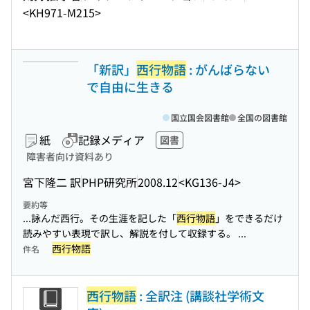
<KH971-M215>
「新訳」
西行物語
: がんばらない
で自由に生きる
国立国会図書館
全国の図書館
紙
記録メディア
図書
障害者向け資料あり
宮下隆二 訳
PHP研究所
2008.12
<KG136-J4>
要約等
...詠んだ西行。その生涯を記した「
西行物語
」をできるだけ
読みやすい表現で訳し、解説を付して収録する。 ...
西行物語
件名
西行物語
: 全訳注 (講談社学術文