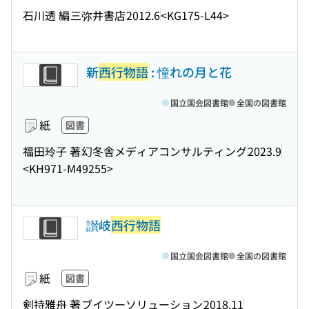
石川透 編
三弥井書店
2012.6
<KG175-L44>
新
西行物語
: 憧れの月と花
国立国会図書館
全国の図書館
紙
図書
福田玲子 著
幻冬舎メディアコンサルティング
2023.9
<KH971-M49255>
讃岐
西行物語
国立国会図書館
全国の図書館
紙
図書
剣持雅舟 著
ブイツーソリューション
2018.11