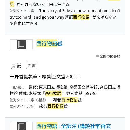
語
: がんばらないで自由に生きる
The story of Saigyo : new translation : don't
並列タイトル等
try too hard, and go your way 新訳
西行物語
: がんばらない
で自由に生きる
西行物語
絵
全国の図書館
紙
図書
千野香織執筆・編集
至文堂
2001.1
監修: 東京国立博物館, 京都国立博物館, 奈良国立博
一般注記
物館 付載: 木版本『
西行物語
』 参考文献: p97-98
絵巻
西行物語
絵
並列タイトル等（連結）
絵巻
西行物語
絵
並列タイトル等
西行物語
: 全訳注 (講談社学術文