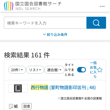
メニ
本文へ移動
検索
絞り込み条件
検索結果 161 件
一括
タイト
お気
ルでま
に入
とめる
り
西行物語
(室町物語影印叢刊 ; 48)
国立国会図書館
全国の図書館
紙
図書