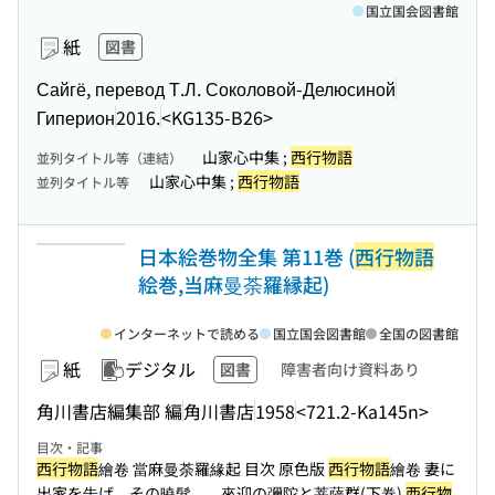
国立国会図書館
紙
図書
Сайгё, перевод Т.Л. Соколовой-Делюсиной
Гиперион
2016.
<KG135-B26>
山家心中集 ;
西行物語
並列タイトル等（連結）
山家心中集 ;
西行物語
並列タイトル等
日本絵巻物全集 第11巻 (
西行物語
絵巻,当麻曼荼羅縁起)
インターネットで読める
国立国会図書館
全国の図書館
紙
デジタル
図書
障害者向け資料あり
角川書店編集部 編
角川書店
1958
<721.2-Ka145n>
目次・記事
西行物語
繪卷 當麻曼荼羅緣起 目次 原色版
西行物語
繪卷 妻に
出家を吿げ、その曉髮...
... 來迎の彌陀と菩薩群(下卷)
西行物