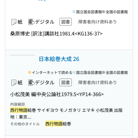
国立国会図書館
全国の図書館
紙
デジタル
図書
障害者向け資料あり
桑原博史 [訳注]
講談社
1981.4
<KG136-37>
日本絵巻大成 26
インターネットで読める
国立国会図書館
全国の図書館
紙
デジタル
図書
障害者向け資料あり
小松茂美 編
中央公論社
1979.5
<YP14-366>
内容細目
西行物語
絵巻 サイギヨウ モノガタリ エマキ 小松茂美 出版
地：東京...
西行物語
絵巻
その他のタイトル