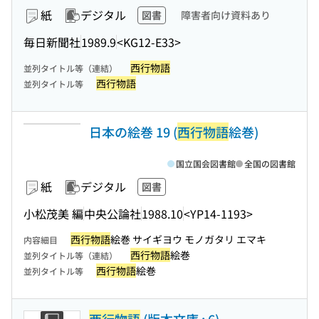
紙
デジタル
図書
障害者向け資料あり
毎日新聞社
1989.9
<KG12-E33>
西行物語
並列タイトル等（連結）
西行物語
並列タイトル等
日本の絵巻 19 (
西行物語
絵巻)
国立国会図書館
全国の図書館
紙
デジタル
図書
小松茂美 編
中央公論社
1988.10
<YP14-1193>
西行物語
絵巻 サイギヨウ モノガタリ エマキ
内容細目
西行物語
絵巻
並列タイトル等（連結）
西行物語
絵巻
並列タイトル等