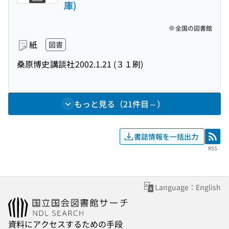
庫)
全国の図書館
紙
図書
桑原博史
講談社
2002.1.21 (３１刷)
もっと見る（21件目～）
書誌情報を一括出力
RSS
RSS
Language：English
資料にアクセスするための手段