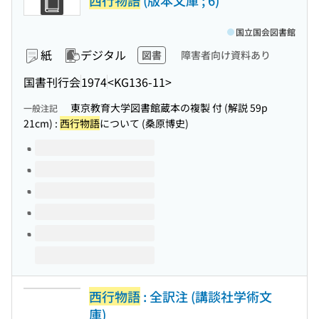
西行物語
(版本文庫 ; 6)
国立国会図書館
紙
デジタル
図書
障害者向け資料あり
国書刊行会
1974
<KG136-11>
東京教育大学図書館蔵本の複製 付 (解説 59p
一般注記
21cm) :
西行物語
について (桑原博史)
このタイトルの巻号
西行物語
: 全訳注 (講談社学術文
庫)