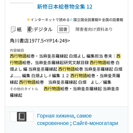
新修日本絵巻物全集 12
インターネットで読める
国立国会図書館
全国の図書館
紙
デジタル
図書
障害者向け資料あり
角川書店
1977.5
<YP14-249>
内容細目
西行物語
絵巻・当麻曼荼羅縁起 白畑よし 編集担当 巻末：
西
行物語
絵巻，当麻曼荼羅縁起研究文献目録
西行物語
絵巻 白
畑よし 編 当麻曼荼羅縁起
西行物語
絵巻 当麻曼荼羅縁起 白畑
よ...
... 編集 白畑よし∥編集 １２
西行物語
絵巻・当麻曼茶羅
縁起
西行物語
絵巻 当麻曼荼羅縁起 白畑 よし／編集
西行物語
絵巻・当麻曼荼羅縁起 当麻曼荼
その他のタイトル
羅縁起
Горная хижина, самое
сокровенное ; Сайгё-моногатари