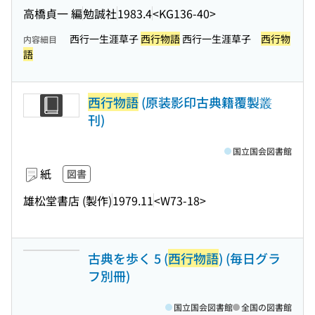
高橋貞一 編
勉誠社
1983.4
<KG136-40>
西行一生涯草子
西行物語
西行一生涯草子
西行物
内容細目
語
西行物語
(原装影印古典籍覆製叢
刊)
国立国会図書館
紙
図書
雄松堂書店 (製作)
1979.11
<W73-18>
古典を歩く 5 (
西行物語
) (毎日グラ
フ別冊)
国立国会図書館
全国の図書館