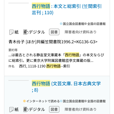
西行物語
: 本文と総索引 (笠間索引
叢刊 ; 110)
国立国会図書館
全国の図書館
紙
デジタル
図書
障害者向け資料あり
青木伶子 [ほか]共編
笠間書院
1996.2
<KG136-G3>
要約等
...は最古とされる静嘉堂文庫蔵本「
西行物語
」の本文ならび
に総索引。更に東京大学附属図書館霞亭文庫蔵の版...
西行, 1118-1190
西行物語
--索引
件名
西行物語
(文芸文庫. 日本古典文学
; 8)
インターネットで読める
国立国会図書館
全国の図書館
紙
デジタル
図書
障害者向け資料あり