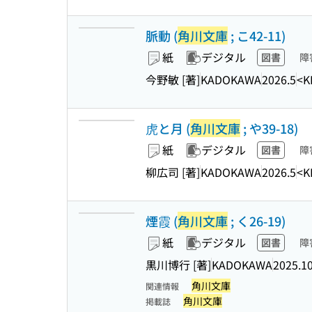
脈動 (
角川文庫
; こ42-11)
紙
デジタル
図書
障
今野敏 [著]
KADOKAWA
2026.5
<K
虎と月 (
角川文庫
; や39-18)
紙
デジタル
図書
障
柳広司 [著]
KADOKAWA
2026.5
<K
煙霞 (
角川文庫
; く26-19)
紙
デジタル
図書
障
黒川博行 [著]
KADOKAWA
2025.1
角川文庫
関連情報
角川文庫
掲載誌