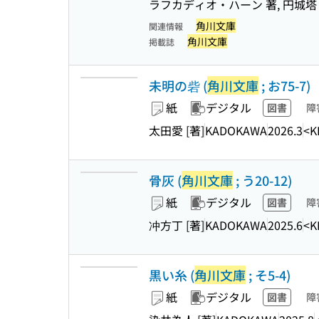
ラフカディオ・ハーン 著, 円城塔
角川文庫
関連情報
角川文庫
掲載誌
未明の砦 (
角川文庫
; お75-7)
紙
デジタル
図書
障
太田愛 [著]
KADOKAWA
2026.3
<K
骨灰 (
角川文庫
; う20-12)
紙
デジタル
図書
障
冲方丁 [著]
KADOKAWA
2025.6
<K
黒い糸 (
角川文庫
; そ5-4)
紙
デジタル
図書
障