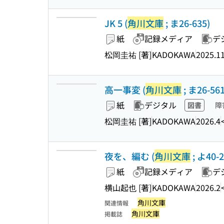
JK 5 (
角川文庫
; ま26-635)
紙
記録メディア
デ
松岡圭祐 [著]
KADOKAWA
2025.1
高一事変 (
角川文庫
; ま26-561
紙
デジタル
図書
障
松岡圭祐 [著]
KADOKAWA
2026.4
夜を、編む (
角川文庫
; よ40-2
紙
記録メディア
デ
横山起也 [著]
KADOKAWA
2026.2
角川文庫
関連情報
角川文庫
掲載誌