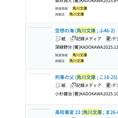
染井為人 [著]
KADOKAWA
2025.8
角川文庫
関連情報
角川文庫
掲載誌
空想の海 (
角川文庫
; ふ46-2)
紙
記録メディア
デ
深緑野分 [著]
KADOKAWA
2025.1
角川文庫
関連情報
角川文庫
掲載誌
刑事の父 (
角川文庫
; こ18-25)
紙
記録メディア
デ
小杉健治 [著]
KADOKAWA
2025.1
高校事変 23 (
角川文庫
; ま26-