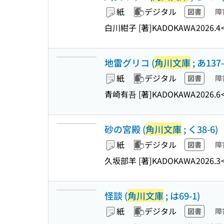
紙
デジタル
図書
障
白川紺子 [著]
KADOKAWA
2026.4
地雷グリコ (
角川文庫
; あ137-
紙
デジタル
図書
障
青崎有吾 [著]
KADOKAWA
2026.6
砂の宮殿 (
角川文庫
; く38-6)
紙
デジタル
図書
障
久坂部羊 [著]
KADOKAWA
2026.3
怪談 (
角川文庫
; は69-1)
紙
デジタル
図書
障