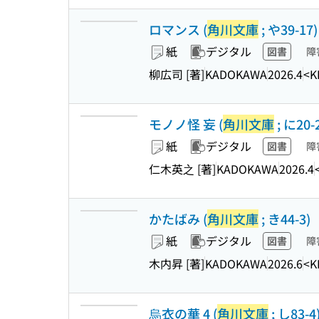
ロマンス (
角川文庫
; や39-17)
紙
デジタル
図書
障
柳広司 [著]
KADOKAWA
2026.4
<K
モノノ怪 妄 (
角川文庫
; に20-
紙
デジタル
図書
障
仁木英之 [著]
KADOKAWA
2026.4
かたばみ (
角川文庫
; き44-3)
紙
デジタル
図書
障
木内昇 [著]
KADOKAWA
2026.6
<K
烏衣の華 4 (
角川文庫
; し83-4