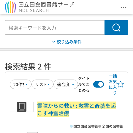
メニ
本文へ移動
検索
絞り込み条件
検索結果 2 件
一括
タイト
お気
ルでま
に入
とめる
り
霊障からの救い : 救霊と奇蹟を起
こす神霊治療
国立国会図書館
全国の図書館