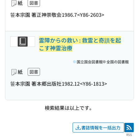
紙
図書
笹本宗園 著
正神崇敬会
1986.7
<Y86-2603>
霊障からの救い : 救霊と奇蹟を起
こす神霊治療
国立国会図書館
全国の図書館
紙
図書
笹本宗園 著
本郷出版社
1982.12
<Y86-1813>
検索結果は以上です。
書誌情報を一括出力
RSS
RSS