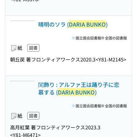
晴明のソラ (
DARIA BUNKO
)
国立国会図書館
全国の図書館
紙
図書
朝丘戻 著
フロンティアワークス
2020.3
<Y81-M2145>
閨飾り : アルファ王は踊り子に恋
慕する (
DARIA BUNKO
)
国立国会図書館
全国の図書館
紙
図書
高月紅葉 著
フロンティアワークス
2023.3
<Y81-M6471>