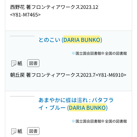
西野花 著
フロンティアワークス
2023.12
<Y81-M7465>
とのこい (
DARIA BUNKO
)
国立国会図書館
全国の図書館
紙
図書
朝丘戻 著
フロンティアワークス
2023.7
<Y81-M6910>
あまやかに蝶は濡れ : バタフラ
イ・ブルー (
DARIA BUNKO
)
国立国会図書館
全国の図書館
紙
図書