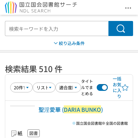
メニ
本文へ移動
検索
絞り込み条件
検索結果 510 件
一括
タイト
お気
ルでま
に入
とめる
り
聖淫愛華 (
DARIA BUNKO
)
国立国会図書館
全国の図書館
紙
図書