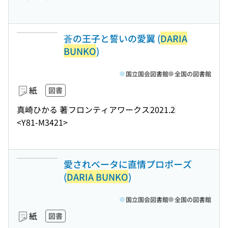
蒼の王子と誓いの愛翼 (
DARIA
BUNKO
)
国立国会図書館
全国の図書館
紙
図書
真崎ひかる 著
フロンティアワークス
2021.2
<Y81-M3421>
愛されベータに直情プロポーズ
(
DARIA BUNKO
)
国立国会図書館
全国の図書館
紙
図書