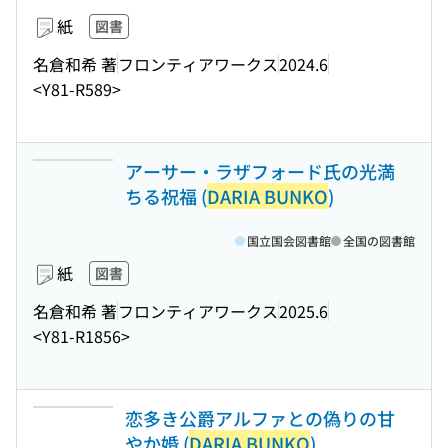
紙
図書
名倉和希 著
フロンティアワークス
2024.6
<Y81-R589>
アーサー・ラザフォード氏の光満
ちる祝福 (
DARIA BUNKO
)
国立国会図書館
全国の図書館
紙
図書
名倉和希 著
フロンティアワークス
2025.6
<Y81-R1856>
恋多き公爵アルファとの偽りの甘
やか婚 (
DARIA BUNKO
)