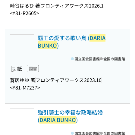
崎谷はるひ 著
フロンティアワークス
2026.1
<Y81-R2605>
覇王の愛する歌い鳥 (
DARIA
BUNKO
)
国立国会図書館
全国の図書館
紙
図書
葵居ゆゆ 著
フロンティアワークス
2023.10
<Y81-M7237>
強引騎士の幸福な政略結婚
(
DARIA BUNKO
)
国立国会図書館
全国の図書館