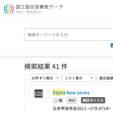
本文へ移動
検索結果 41 件
Elytra
New series
紙
雑誌
雑誌タイトル
日本甲虫学会
2011-
<Z78-A714>