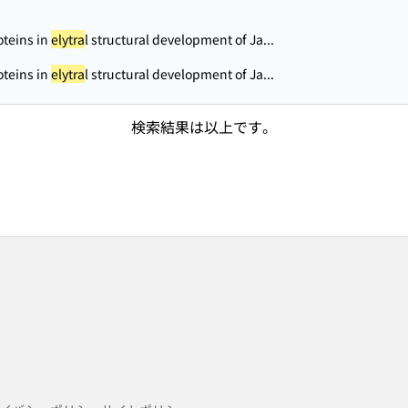
oteins in
elytra
l structural development of Ja...
oteins in
elytra
l structural development of Ja...
検索結果は以上です。