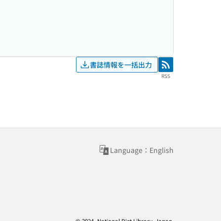
書誌情報を一括出力
RSS
RSS
Language：English
© 2024- National Diet Library, Japan.