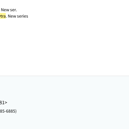
, New ser.
ytra
. New series
81>
185-6885)