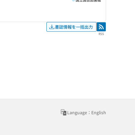
書誌情報を一括出力
RSS
RSS
Language：English