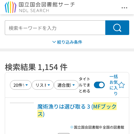
メニ
本文へ移動
検索
絞り込み条件
検索結果 1,154 件
一括
タイト
お気
ルでま
に入
とめる
り
魔術漁りは選び取る 3 (
MFブック
ス
)
国立国会図書館
全国の図書館