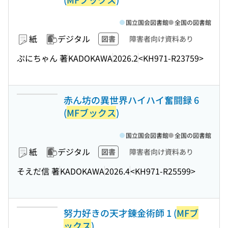
国立国会図書館
全国の図書館
紙
デジタル
図書
障害者向け資料あり
ぷにちゃん 著
KADOKAWA
2026.2
<KH971-R23759>
赤ん坊の異世界ハイハイ奮闘録 6
(
MFブックス
)
国立国会図書館
全国の図書館
紙
デジタル
図書
障害者向け資料あり
そえだ信 著
KADOKAWA
2026.4
<KH971-R25599>
努力好きの天才錬金術師 1 (
MFブ
ックス
)