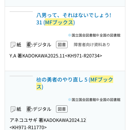
八男って、それはないでしょう!
31 (
MFブックス
)
国立国会図書館
全国の図書館
紙
デジタル
図書
障害者向け資料あり
Y.A 著
KADOKAWA
2025.11
<KH971-R20734>
槍の勇者のやり直し 5 (
MFブック
ス
)
国立国会図書館
全国の図書館
紙
デジタル
図書
アネコユサギ 著
KADOKAWA
2024.12
<KH971-R11770>