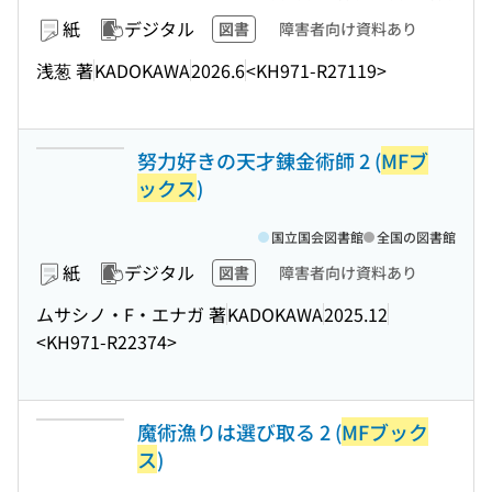
紙
デジタル
図書
障害者向け資料あり
浅葱 著
KADOKAWA
2026.6
<KH971-R27119>
努力好きの天才錬金術師 2 (
MFブ
ックス
)
国立国会図書館
全国の図書館
紙
デジタル
図書
障害者向け資料あり
ムサシノ・F・エナガ 著
KADOKAWA
2025.12
<KH971-R22374>
魔術漁りは選び取る 2 (
MFブック
ス
)