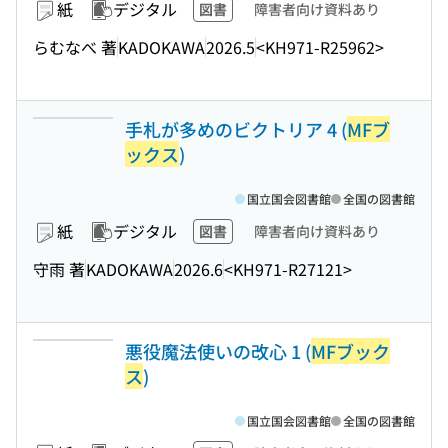
紙
デジタル
図書
障害者向け資料あり
らむなべ 著
KADOKAWA
2026.5
<KH971-R25962>
手札が多めのビクトリア 4 (
MFブ
ックス
)
国立国会図書館
全国の図書館
紙
デジタル
図書
障害者向け資料あり
守雨 著
KADOKAWA
2026.6
<KH971-R27121>
悪役魔法使いの改心 1 (
MFブック
ス
)
国立国会図書館
全国の図書館