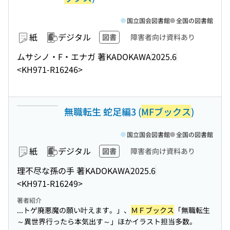
国立国会図書館
全国の図書館
紙
デジタル
図書
障害者向け資料あり
ムサシノ・F・エナガ 著
KADOKAWA
2025.6
<KH971-R16246>
無職転生 蛇足編3 (
MFブックス
)
国立国会図書館
全国の図書館
紙
デジタル
図書
障害者向け資料あり
理不尽な孫の手 著
KADOKAWA
2025.6
<KH971-R16249>
著者紹介
...トゲ廃悪魔の願い叶えます。」、
ＭＦブックス
「無職転生
～異世界行ったら本気出す～」ほかイラスト担当多数。