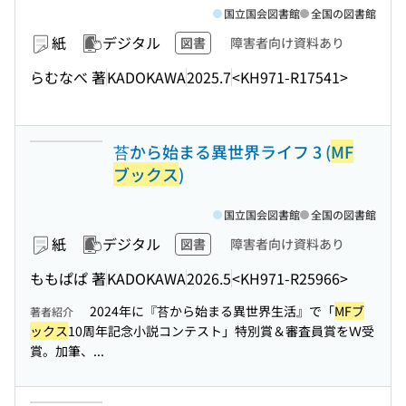
国立国会図書館
全国の図書館
紙
デジタル
図書
障害者向け資料あり
らむなべ 著
KADOKAWA
2025.7
<KH971-R17541>
苔から始まる異世界ライフ 3 (
MF
ブックス
)
国立国会図書館
全国の図書館
紙
デジタル
図書
障害者向け資料あり
ももぱぱ 著
KADOKAWA
2026.5
<KH971-R25966>
2024年に『苔から始まる異世界生活』で「
MFブ
著者紹介
ックス
10周年記念小説コンテスト」特別賞＆審査員賞をＷ受
賞。加筆、...