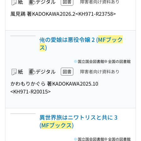
紙
デジタル
図書
障害者向け資料あり
風見鶏 著
KADOKAWA
2026.2
<KH971-R23758>
俺の愛娘は悪役令嬢 2 (
MFブック
ス
)
国立国会図書館
全国の図書館
紙
デジタル
図書
障害者向け資料あり
かわもりかぐら 著
KADOKAWA
2025.10
<KH971-R20015>
異世界旅はニワトリスと共に 3
(
MFブックス
)
国立国会図書館
全国の図書館