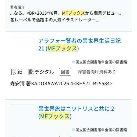
著者紹介
...なる。<BR>2013年8月、
MFブックス
から商業デビュー。
各レーベルで活躍中の人気イラストレーター...
アラフォー賢者の異世界生活日記
21 (
MFブックス
)
国立国会図書館
全国の図書館
紙
デジタル
図書
障害者向け資料あり
寿安清 著
KADOKAWA
2026.4
<KH971-R25584>
異世界旅はニワトリスと共に 2
(
MFブックス
)
国立国会図書館
全国の図書館