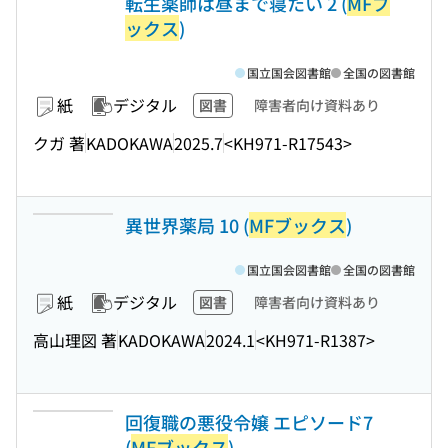
転生薬師は昼まで寝たい 2 (
MFブ
ックス
)
国立国会図書館
全国の図書館
紙
デジタル
図書
障害者向け資料あり
クガ 著
KADOKAWA
2025.7
<KH971-R17543>
異世界薬局 10 (
MFブックス
)
国立国会図書館
全国の図書館
紙
デジタル
図書
障害者向け資料あり
高山理図 著
KADOKAWA
2024.1
<KH971-R1387>
回復職の悪役令嬢 エピソード7
(
MFブックス
)