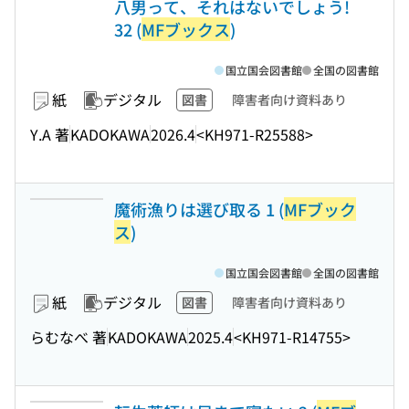
八男って、それはないでしょう!
32 (
MFブックス
)
国立国会図書館
全国の図書館
紙
デジタル
図書
障害者向け資料あり
Y.A 著
KADOKAWA
2026.4
<KH971-R25588>
魔術漁りは選び取る 1 (
MFブック
ス
)
国立国会図書館
全国の図書館
紙
デジタル
図書
障害者向け資料あり
らむなべ 著
KADOKAWA
2025.4
<KH971-R14755>