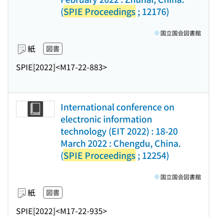
(
SPIE Proceedings
; 12176)
国立国会図書館
紙
図書
SPIE
[2022]
<M17-22-883>
International conference on
electronic information
technology (EIT 2022) : 18-20
March 2022 : Chengdu, China.
(
SPIE Proceedings
; 12254)
国立国会図書館
紙
図書
SPIE
[2022]
<M17-22-935>