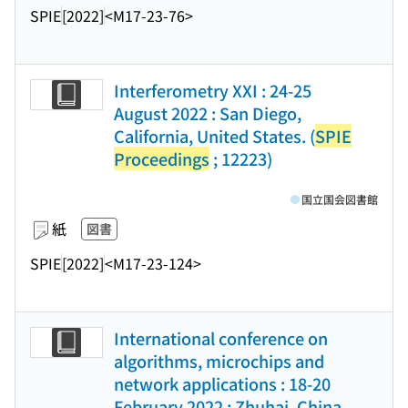
SPIE
[2022]
<M17-23-76>
Interferometry XXI : 24-25
August 2022 : San Diego,
California, United States. (
SPIE
Proceedings
; 12223)
国立国会図書館
紙
図書
SPIE
[2022]
<M17-23-124>
International conference on
algorithms, microchips and
network applications : 18-20
February 2022 : Zhuhai, China.