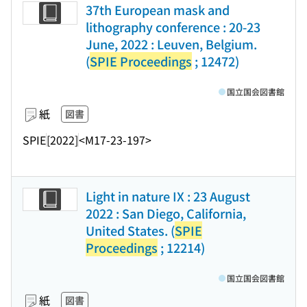
37th European mask and
lithography conference : 20-23
June, 2022 : Leuven, Belgium.
(
SPIE Proceedings
; 12472)
国立国会図書館
紙
図書
SPIE
[2022]
<M17-23-197>
Light in nature IX : 23 August
2022 : San Diego, California,
United States. (
SPIE
Proceedings
; 12214)
国立国会図書館
紙
図書