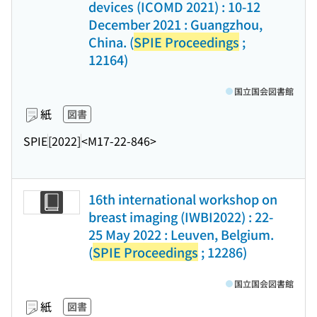
devices (ICOMD 2021) : 10-12
December 2021 : Guangzhou,
China. (
SPIE Proceedings
;
12164)
国立国会図書館
紙
図書
SPIE
[2022]
<M17-22-846>
16th international workshop on
breast imaging (IWBI2022) : 22-
25 May 2022 : Leuven, Belgium.
(
SPIE Proceedings
; 12286)
国立国会図書館
紙
図書