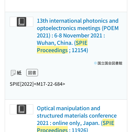
13th international photonics and
optoelectronics meetings (POEM
2021) : 6-8 November 2021 :
Wuhan, China. (
SPIE
Proceedings
; 12154)
国立国会図書館
紙
図書
SPIE
[2022]
<M17-22-684>
Optical manipulation and
structured materials conference
2021 : online only, Japan. (
SPIE
Proceedings
; 11926)