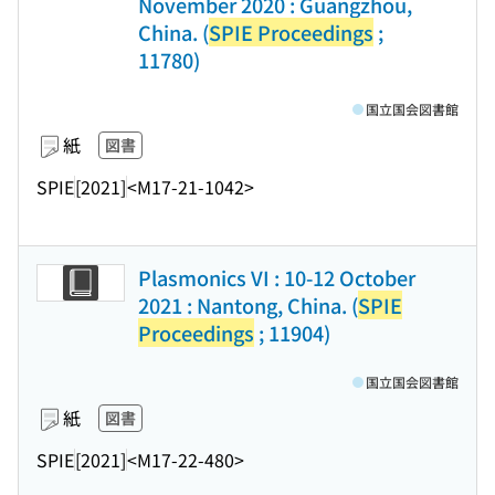
November 2020 : Guangzhou,
China. (
SPIE Proceedings
;
11780)
国立国会図書館
紙
図書
SPIE
[2021]
<M17-21-1042>
Plasmonics VI : 10-12 October
2021 : Nantong, China. (
SPIE
Proceedings
; 11904)
国立国会図書館
紙
図書
SPIE
[2021]
<M17-22-480>