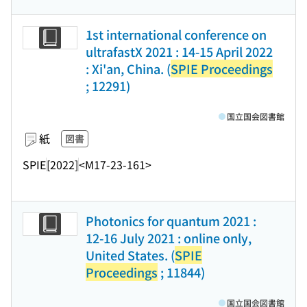
1st international conference on
ultrafastX 2021 : 14-15 April 2022
: Xi'an, China. (
SPIE Proceedings
; 12291)
国立国会図書館
紙
図書
SPIE
[2022]
<M17-23-161>
Photonics for quantum 2021 :
12-16 July 2021 : online only,
United States. (
SPIE
Proceedings
; 11844)
国立国会図書館