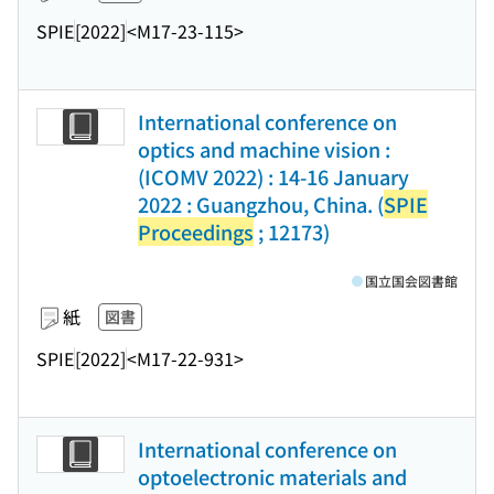
SPIE
[2022]
<M17-23-115>
International conference on
optics and machine vision :
(ICOMV 2022) : 14-16 January
2022 : Guangzhou, China. (
SPIE
Proceedings
; 12173)
国立国会図書館
紙
図書
SPIE
[2022]
<M17-22-931>
International conference on
optoelectronic materials and