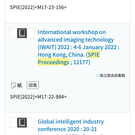
SPIE
[2022]
<M17-23-156>
International workshop on
advanced imaging technology
(IWAIT) 2022 : 4-6 January 2022 :
Hong Kong, China. (
SPIE
Proceedings
; 12177)
国立国会図書館
紙
図書
SPIE
[2022]
<M17-22-884>
Global intelligent industry
conference 2020 : 20-21