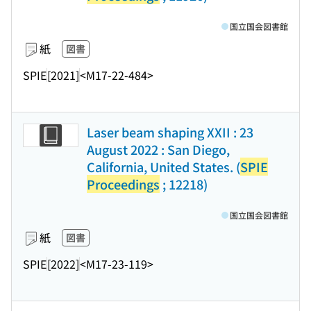
国立国会図書館
紙
図書
SPIE
[2021]
<M17-22-484>
Laser beam shaping XXII : 23
August 2022 : San Diego,
California, United States. (
SPIE
Proceedings
; 12218)
国立国会図書館
紙
図書
SPIE
[2022]
<M17-23-119>