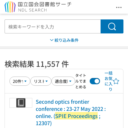
メニ
本文へ移動
検索
絞り込み条件
検索結果 11,557 件
一括
タイト
お気
ルでま
に入
とめる
り
Second optics frontier
conference : 23-27 May 2022 :
online. (
SPIE Proceedings
;
12307)