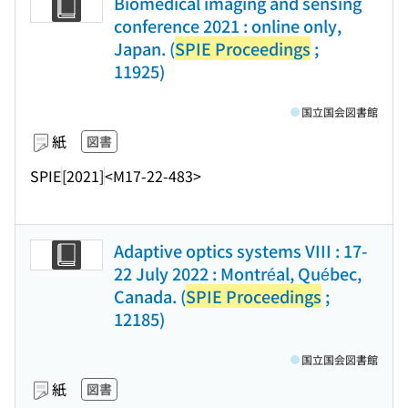
Biomedical imaging and sensing
conference 2021 : online only,
Japan. (
SPIE Proceedings
;
11925)
国立国会図書館
紙
図書
SPIE
[2021]
<M17-22-483>
Adaptive optics systems VIII : 17-
22 July 2022 : Montréal, Québec,
Canada. (
SPIE Proceedings
;
12185)
国立国会図書館
紙
図書