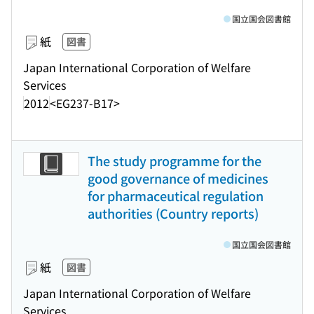
国立国会図書館
紙
図書
Japan International Corporation of Welfare
Services
2012
<EG237-B17>
The study programme for the
good governance of medicines
for pharmaceutical regulation
authorities (Country reports)
国立国会図書館
紙
図書
Japan International Corporation of Welfare
Services