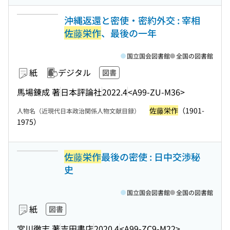
沖縄返還と密使・密約外交 : 宰相
佐藤栄作
、最後の一年
国立国会図書館
全国の図書館
紙
デジタル
図書
馬場錬成 著
日本評論社
2022.4
<A99-ZU-M36>
佐藤栄作
（1901-
人物名（近現代日本政治関係人物文献目録）
1975）
佐藤栄作
最後の密使 : 日中交渉秘
史
国立国会図書館
全国の図書館
紙
図書
宮川徹志 著
吉田書店
2020.4
<A99-ZC9-M22>