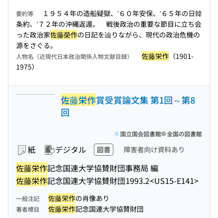
１９５４年の造船疑獄、’６０年安保、’６５年の日韓
要約等
条約、’７２年の沖縄返還。 戦後政治の重要な節目に立ち会
った政治家
佐藤榮作
の日記を辿りながら、現代の政治危機の
源をさぐる。
佐藤栄作
（1901-
人物名（近現代日本政治関係人物文献目録）
1975）
佐藤栄作
賞受賞論文集 第1回～第8
回
国立国会図書館
全国の図書館
紙
デジタル
図書
障害者向け資料あり
佐藤栄作
記念国連大学協賛財団事務局 編
佐藤栄作
記念国連大学協賛財団
1993.2
<US15-E141>
佐藤栄作
の肖像あり
一般注記
佐藤栄作
記念国連大学協賛財団
著者標目