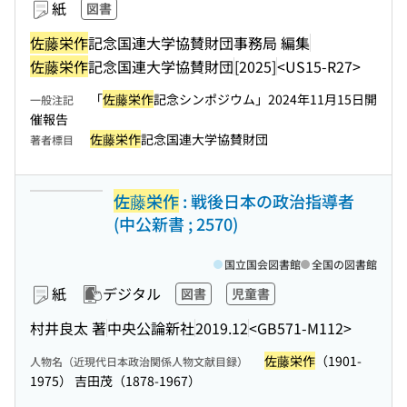
紙
図書
佐藤栄作
記念国連大学協賛財団事務局 編集
佐藤栄作
記念国連大学協賛財団
[2025]
<US15-R27>
「
佐藤栄作
記念シンポジウム」2024年11月15日開
一般注記
催報告
佐藤栄作
記念国連大学協賛財団
著者標目
佐藤栄作
: 戦後日本の政治指導者
(中公新書 ; 2570)
国立国会図書館
全国の図書館
紙
デジタル
図書
児童書
村井良太 著
中央公論新社
2019.12
<GB571-M112>
佐藤栄作
（1901-
人物名（近現代日本政治関係人物文献目録）
1975） 吉田茂（1878-1967）