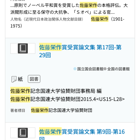
...原則でノーベル平和賞を受賞した
佐藤栄作
の本格評伝。大
派閥形成に至る保守の大抗争、「Ｓオペ」による官...
佐藤栄作
（1901-
人物名（近現代日本政治関係人物文献目録）
1975）
佐藤栄作
賞受賞論文集 第17回-第
29回
国立国会図書館
全国の図書館
紙
図書
佐藤栄作
記念国連大学協賛財団事務局 編
佐藤栄作
記念国連大学協賛財団
2015.4
<US15-L28>
佐藤栄作
記念国連大学協賛財団
著者標目
佐藤栄作
賞受賞論文集 第9回-第16
回