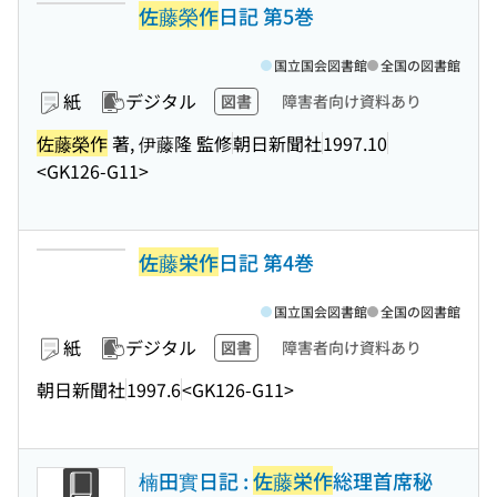
佐藤榮作
日記 第5巻
国立国会図書館
全国の図書館
紙
デジタル
図書
障害者向け資料あり
佐藤榮作
著, 伊藤隆 監修
朝日新聞社
1997.10
<GK126-G11>
佐藤栄作
日記 第4巻
国立国会図書館
全国の図書館
紙
デジタル
図書
障害者向け資料あり
朝日新聞社
1997.6
<GK126-G11>
楠田實日記 :
佐藤栄作
総理首席秘