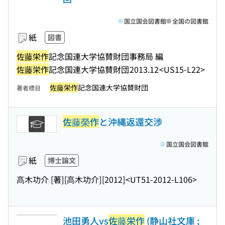
国立国会図書館
全国の図書館
紙
図書
佐藤栄作
記念国連大学協賛財団事務局 編
佐藤栄作
記念国連大学協賛財団
2013.12
<US15-L22>
佐藤栄作
記念国連大学協賛財団
著者標目
佐藤榮作
と沖縄返還交渉
国立国会図書館
紙
博士論文
髙木功介 [著]
[髙木功介]
[2012]
<UT51-2012-L106>
池田勇人vs
佐藤栄作
(静山社文庫 ;