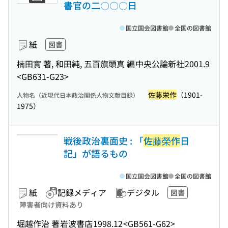
書官の二〇〇〇日
国立国会図書館
全国の図書館
紙
図書
楠田實 著, 和田純, 五百旗頭真 編
中央公論新社
2001.9
<GB631-G23>
佐藤栄作
（1901-
人物名（近現代日本政治関係人物文献目録）
1975）
戦後政治裏面史 : 「
佐藤榮作
日
記」が語るもの
国立国会図書館
全国の図書館
紙
記録メディア
デジタル
図書
障害者向け資料あり
堀越作治 著
岩波書店
1998.12
<GB561-G62>