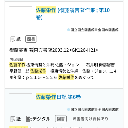
佐藤栄作
(衞藤瀋吉著作集 ; 第10
巻)
国立国会図書館
全国の図書館
紙
図書
衞藤瀋吉 著
東方書店
2003.12
<GK126-H21>
内容細目
佐藤栄作
極東情勢と沖縄 佐藤・ジョン...
...石井明 衛藤瀋吉
平野健一郎
佐藤栄作
極東情勢と沖縄 佐藤・ジョン...
...４
略年譜：ｐ２１５〜２２６
佐藤栄作
をめぐって
佐藤榮作
日記 第6巻
国立国会図書館
全国の図書館
紙
デジタル
図書
障害者向け資料あり