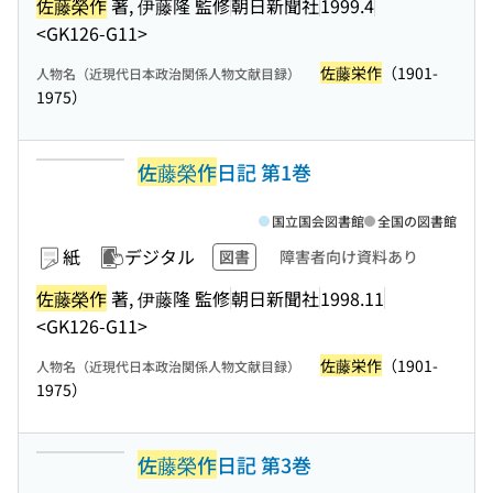
佐藤榮作
著, 伊藤隆 監修
朝日新聞社
1999.4
<GK126-G11>
佐藤栄作
（1901-
人物名（近現代日本政治関係人物文献目録）
1975）
佐藤榮作
日記 第1巻
国立国会図書館
全国の図書館
紙
デジタル
図書
障害者向け資料あり
佐藤榮作
著, 伊藤隆 監修
朝日新聞社
1998.11
<GK126-G11>
佐藤栄作
（1901-
人物名（近現代日本政治関係人物文献目録）
1975）
佐藤榮作
日記 第3巻