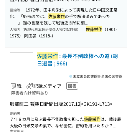
1972年、田中角栄によって実現した日中国交正常
要約等
化。 「99％までは、
佐藤栄作
の手で解決済みであった
――」 謎の言葉を残して戦後史の闇に消...
佐藤栄作
（1901-
人物名（近現代日本政治関係人物文献目録）
1975） 岡田晃（1918-）
佐藤栄作
: 最長不倒政権への道 (朝
日選書 ; 966)
国立国会図書館
全国の図書館
紙
記録メディア
図書
障害者向け資料あり
服部龍二 著
朝日新聞出版
2017.12
<GK191-L713>
要約等
７年８カ月に及ぶ最長不倒政権を担った
佐藤栄作
は、戦後最
大級の日米交渉の裏で、なぜ密使、密約を用いたのか？...
内容細目