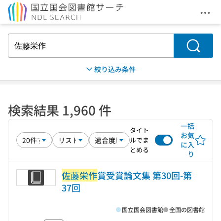
メニ
本文へ移動
検索
絞り込み条件
検索結果 1,960 件
一括
タイト
お気
ルでま
に入
とめる
り
佐藤栄作
賞受賞論文集 第30回-第
37回
国立国会図書館
全国の図書館