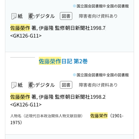
国立国会図書館
全国の図書館
紙
デジタル
図書
障害者向け資料あり
佐藤榮作
著, 伊藤隆 監修
朝日新聞社
1998.7
<GK126-G11>
佐藤榮作
日記 第2巻
国立国会図書館
全国の図書館
紙
デジタル
図書
障害者向け資料あり
佐藤榮作
著, 伊藤隆 監修
朝日新聞社
1998.2
<GK126-G11>
佐藤栄作
（1901-
人物名（近現代日本政治関係人物文献目録）
1975）