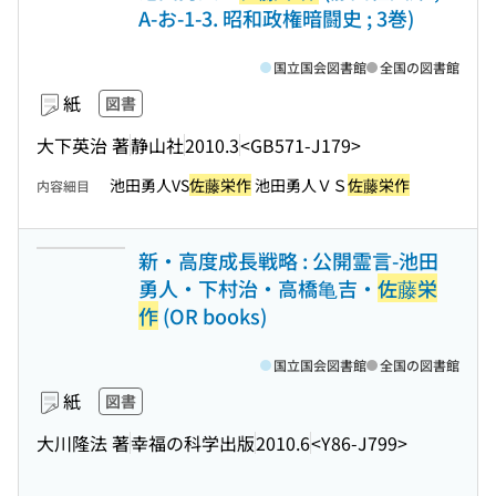
A-お-1-3. 昭和政権暗闘史 ; 3巻)
国立国会図書館
全国の図書館
紙
図書
大下英治 著
静山社
2010.3
<GB571-J179>
池田勇人VS
佐藤栄作
池田勇人ＶＳ
佐藤栄作
内容細目
新・高度成長戦略 : 公開霊言-池田
勇人・下村治・高橋亀吉・
佐藤栄
作
(OR books)
国立国会図書館
全国の図書館
紙
図書
大川隆法 著
幸福の科学出版
2010.6
<Y86-J799>