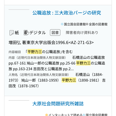
公職追放 : 三大政治パージの研究
国立国会図書館
全国の図書館
紙
デジタル
図書
障害者向け資料あり
増田弘 著
東京大学出版会
1996.6
<AZ-271-G3>
｢
平野力三
の公職追放｣を含む
内容細目
石橋湛山の公職追放
内容（近現代日本政治関係人物文献目録）
pp.67-161 鳩山一郎の公職追放 pp.25-66
平野力三
の公職追
放 pp.163-234 吉田茂と公職追放 pp.2...
石橋湛山（1884-
人物名（近現代日本政治関係人物文献目録）
1973） 鳩山一郎（1883-1959）
平野力三
（1898-1981） 吉
田茂（1878-1967）
大原社会問題研究所雑誌
インターネットで読める
国立国会図書館