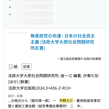
無産政党の命運 : 日本の社会民主
主義 (法政大学大原社会問題研究
所叢書)
国立国会図書館
全国の図書館
紙
図書
法政大学大原社会問題研究所, 榎一江 編著, 伊東久智
[ほか] [執筆]
法政大学出版局
2024.3
<A56-Z-R13>
目次・記事
...の視点から［堀内慎一郎］ 一
平野力三
・農地制度改革同
盟と蔵前工業会館（結党準備会事務所） 二 中...