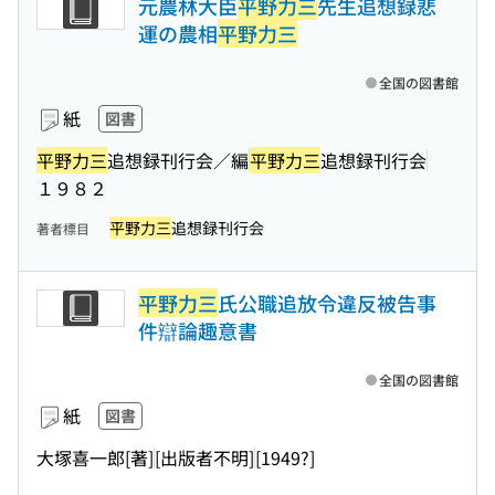
元農林大臣
平野力三
先生追想録悲
運の農相
平野力三
全国の図書館
紙
図書
平野力三
追想録刊行会／編
平野力三
追想録刊行会
１９８２
平野力三
追想録刊行会
著者標目
平野力三
氏公職追放令違反被告事
件辯論趣意書
全国の図書館
紙
図書
大塚喜一郎[著]
[出版者不明]
[1949?]