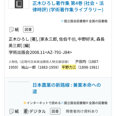
正木ひろし著作集 第4巻 (社会・法
律時評) (学術著作集ライブラリー)
国立国会図書館
全国の図書館
紙
図書
正木ひろし [著], [家永三郎, 佐伯千仞, 中野好夫, 森長
英三郎] [編]
学術出版会
2008.11
<AZ-791-J84>
芦田均（1887-
人物名（近現代日本政治関係人物文献目録）
1959） 鳩山一郎（1883-1959）
平野力三
（1898-1981）
日本農業の新路線 : 兼業本命への
道
インターネットで読める
国立国会図書館
全国の図書館
紙
デジタル
図書
障害者向け資料あり