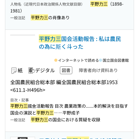
平野力三
（1898-
人物名（近現代日本政治関係人物文献目録）
1981）
平野力三
の肖像あり
一般注記
平野力三
国会活動報告 : 私は農民
の為に斯く斗った
インターネットで読める
国立国会図書館
紙
デジタル
図書
障害者向け資料あり
全国農民組合総本部 編
全国農民組合総本部
1953
<611.1-H496h>
目次・記事
平野力三
國會活動報告 目次 農業政策の...
...本的解決を目指す
国会の演説と
平野力三
――平野成子
平野力三
の国会における質疑を収録
一般注記