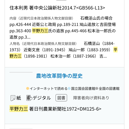
住本利男 著
中央公論新社
2014.7
<GB566-L13>
石橋湛山氏の場合
内容（近現代日本政治関係人物文献目録）
pp.426-444 近衛公と政局 pp.189-211 鳩山追放と吉田登場
pp.363-400
平野力三
氏の追放 pp.445-466 松本治一郎氏の
追放 pp.3...
石橋湛山（1884-
人物名（近現代日本政治関係人物文献目録）
1973） 近衛文麿（1891-1945） 鳩山一郎（1883-1959）
平
野力三
（1898-1981） 松本治一郎（1887-1966） 吉...
農地改革闘争の歴史
インターネットで読める
国立国会図書館
全国の図書館
紙
デジタル
図書
障害者向け資料あり
平野力三
著
日刊農業新聞社
1972
<DM125-6>