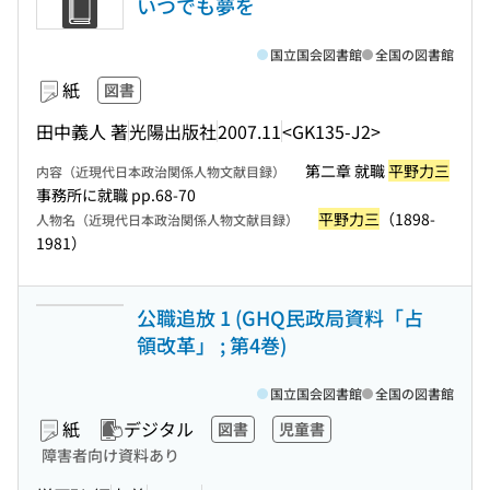
いつでも夢を
国立国会図書館
全国の図書館
紙
図書
田中義人 著
光陽出版社
2007.11
<GK135-J2>
第二章 就職
平野力三
内容（近現代日本政治関係人物文献目録）
事務所に就職 pp.68-70
平野力三
（1898-
人物名（近現代日本政治関係人物文献目録）
1981）
公職追放 1 (GHQ民政局資料「占
領改革」 ; 第4巻)
国立国会図書館
全国の図書館
紙
デジタル
図書
児童書
障害者向け資料あり