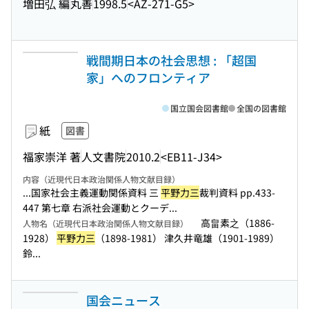
増田弘 編
丸善
1998.5
<AZ-271-G5>
戦間期日本の社会思想 : 「超国
家」へのフロンティア
国立国会図書館
全国の図書館
紙
図書
福家崇洋 著
人文書院
2010.2
<EB11-J34>
内容（近現代日本政治関係人物文献目録）
...国家社会主義運動関係資料 三
平野力三
裁判資料 pp.433-
447 第七章 右派社会運動とクーデ...
高畠素之（1886-
人物名（近現代日本政治関係人物文献目録）
1928）
平野力三
（1898-1981） 津久井竜雄（1901-1989）
鈴...
国会ニュース