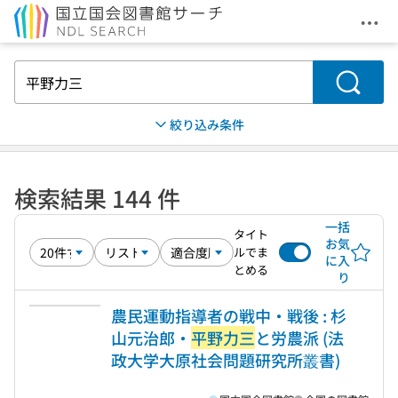
メニ
本文へ移動
検索
絞り込み条件
検索結果 144 件
一括
タイト
お気
ルでま
に入
とめる
り
農民運動指導者の戦中・戦後 : 杉
山元治郎・
平野力三
と労農派 (法
政大学大原社会問題研究所叢書)