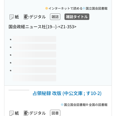
インターネットで読める
国立国会図書館
紙
デジタル
雑誌
雑誌タイトル
国会政経ニュース社
[19--]-
<Z1-353>
このタイトルの巻号
占領秘録 改版 (中公文庫 ; す10-2)
国立国会図書館
全国の図書館
紙
デジタル
図書