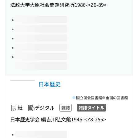
法政大学大原社会問題研究所
1986-
<Z6-89>
このタイトルの巻号
日本歴史
国立国会図書館
全国の図書館
紙
デジタル
雑誌
雑誌タイトル
日本歴史学会 編
吉川弘文館
1946-
<Z8-255>
このタイトルの巻号