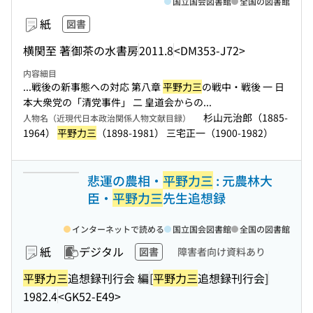
国立国会図書館
全国の図書館
紙
図書
横関至 著
御茶の水書房
2011.8
<DM353-J72>
内容細目
...戦後の新事態への対応 第八章
平野力三
の戦中・戦後 一 日
本大衆党の「清党事件」 二 皇道会からの...
杉山元治郎（1885-
人物名（近現代日本政治関係人物文献目録）
1964）
平野力三
（1898-1981） 三宅正一（1900-1982）
悲運の農相・
平野力三
: 元農林大
臣・
平野力三
先生追想録
インターネットで読める
国立国会図書館
全国の図書館
紙
デジタル
図書
障害者向け資料あり
平野力三
追想録刊行会 編
[
平野力三
追想録刊行会]
1982.4
<GK52-E49>