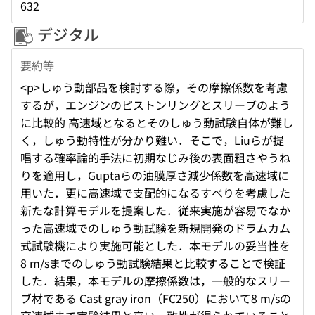
632
デジタル
要約等
<p>しゅう動部品を検討する際，その摩擦係数を考慮
するが，エンジンのピストンリングとスリーブのよう
に比較的 高速域となるとそのしゅう動試験自体が難し
く，しゅう動特性が分かり難い．そこで，Liuらが提
唱する確率論的手法に初期なじみ後の表面粗さやうね
りを適用し，Guptaらの油膜厚さ減少係数を高速域に
用いた．更に高速域で支配的になるすべりを考慮した
新たな計算モデルを提案した．従来実施が容易でなか
った高速域でのしゅう動試験を新規開発のドラムカム
式試験機により実施可能とした．本モデルの妥当性を
8 m/sまでのしゅう動試験結果と比較することで検証
した．結果，本モデルの摩擦係数は，一般的なスリー
ブ材である Cast gray iron（FC250）において8 m/sの