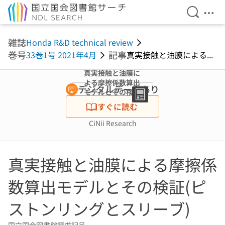
検索を開
メニ
本文へ移動
雑誌
Honda R&D technical review
巻号
記事
33巻1号 2021年4月
真実接触と油膜による...
真実接触と油膜に
よる摩擦係数算出
デジタルデータあり
モデルとその検証
(ピストンリング
すぐに読む
とスリーブ)
CiNii Research
真実接触と油膜による摩擦係
数算出モデルとその検証(ピ
ストンリングとスリーブ)