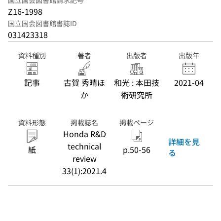
国立国会図書館請求記号
Z16-1998
国立国会図書館書誌ID
031423318
資料種別
著者
出版者
出版年
記事
古賀 秀晴ほ
和光 : 本田技
2021-04
か
術研究所
資料形態
掲載誌名
掲載ページ
Honda R&D
詳細を見
technical
紙
p.50-56
る
review
33(1):2021.4