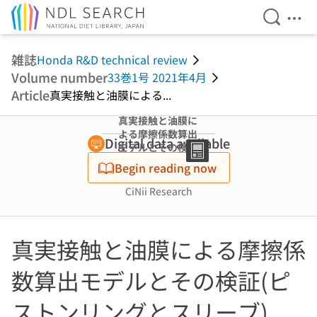
Open Se
Ope
Jump to main content
雑誌
Honda R&D technical review
Volume number
33巻1号 2021年4月
Article
真実接触と油膜による...
真実接触と油膜に
よる摩擦係数算出
Digital data available
モデルとその検証
(ピストンリング
Begin reading now
とスリーブ)
CiNii Research
真実接触と油膜による摩擦係
数算出モデルとその検証(ピ
ストンリングとスリーブ)