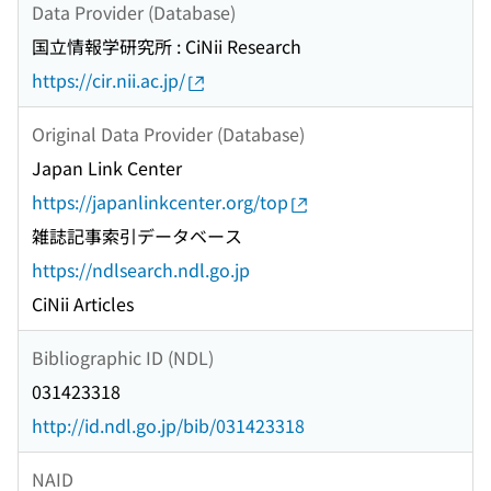
Data Provider (Database)
国立情報学研究所 : CiNii Research
https://cir.nii.ac.jp/
Original Data Provider (Database)
Japan Link Center
https://japanlinkcenter.org/top
雑誌記事索引データベース
https://ndlsearch.ndl.go.jp
CiNii Articles
Bibliographic ID (NDL)
031423318
http://id.ndl.go.jp/bib/031423318
NAID