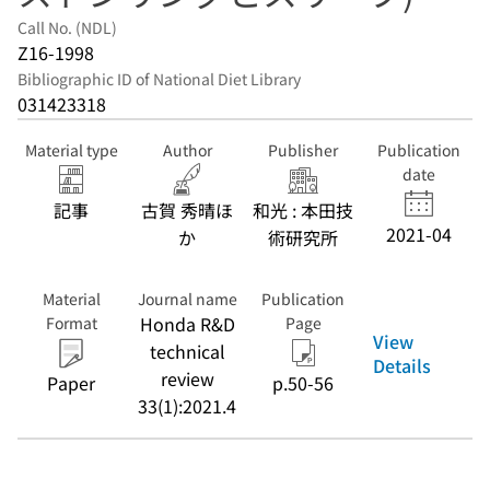
Call No. (NDL)
Z16-1998
Bibliographic ID of National Diet Library
031423318
Material type
Author
Publisher
Publication
date
記事
古賀 秀晴ほ
和光 : 本田技
2021-04
か
術研究所
Material
Journal name
Publication
Honda R&D
Format
Page
View
technical
Details
review
Paper
p.50-56
33(1):2021.4