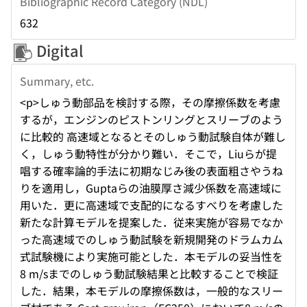
Bibliographic Record Category (NDL)
632
Digital
Summary, etc.
<p>しゅう動部品を検討する際，その摩擦係数を考慮
するが，エンジンのピストンリングとスリーブのよう
に比較的 高速域となるとそのしゅう動試験自体が難し
く，しゅう動特性が分かり難い．そこで，Liuらが提
唱する確率論的手法に初期なじみ後の表面粗さやうね
りを適用し，Guptaらの油膜厚さ減少係数を高速域に
用いた．更に高速域で支配的になるすべりを考慮した
新たな計算モデルを提案した．従来実施が容易でなか
った高速域でのしゅう動試験を新規開発のドラムカム
式試験機により実施可能とした．本モデルの妥当性を
8 m/sまでのしゅう動試験結果と比較することで検証
した．結果，本モデルの摩擦係数は，一般的なスリー