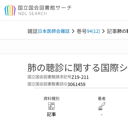
本文へ移動
雑誌
巻号
記事
日本医師会雑誌
94(12)
肺の
肺の聴診に関する国際シ
Z19-211
国立国会図書館請求記号
3061459
国立国会図書館書誌ID
資料種別
著者
記事
-