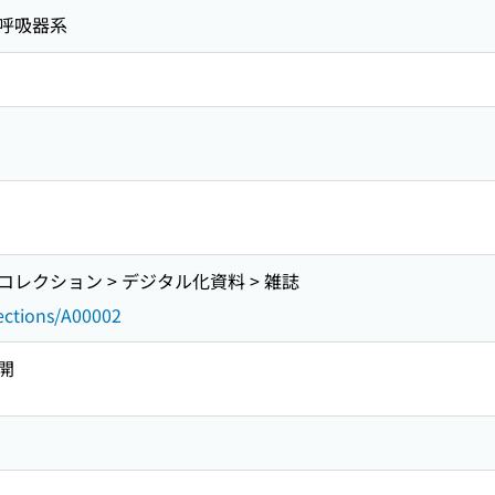
-呼吸器系
レクション > デジタル化資料 > 雑誌
lections/A00002
開