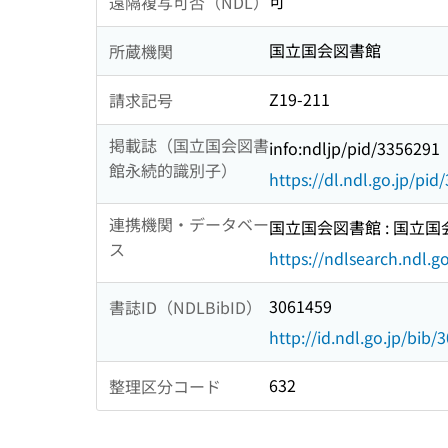
可
遠隔複写可否（NDL）
国立国会図書館
所蔵機関
Z19-211
請求記号
掲載誌（国立国会図書
info:ndljp/pid/3356291
館永続的識別子）
https://dl.ndl.go.jp/pi
連携機関・データベー
国立国会図書館 : 国立
ス
https://ndlsearch.ndl.go
3061459
書誌ID（NDLBibID）
http://id.ndl.go.jp/bib/
632
整理区分コード