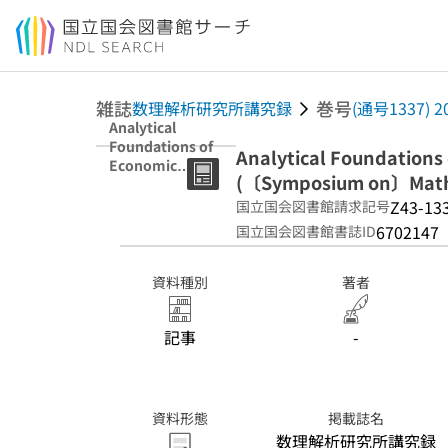
本文へ移動
雑誌
巻号
数理解析研究所講究録
(通号1337) 
Analytical
Foundations of
Analytical Foundations
Economic
(〔Symposium on〕Mathe
Theory
(〔Symposium
Z43-13
国立国会図書館請求記号
on〕
6702147
国立国会図書館書誌ID
Mathematical
Economics)
資料種別
著者
記事
-
資料形態
掲載誌名
数理解析研究所講究録