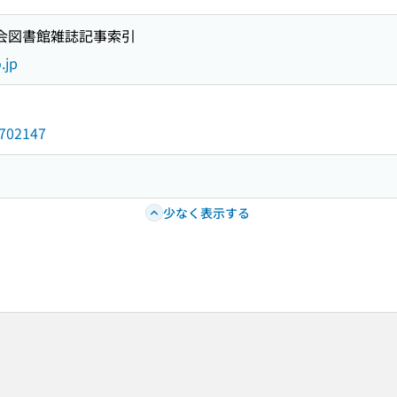
国会図書館雑誌記事索引
.jp
6702147
少なく表示する