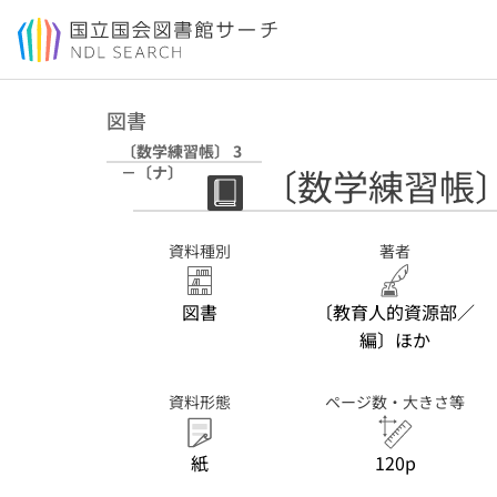
本文へ移動
図書
〔数学練習帳〕 3
〔数学練習帳〕
－〔ナ〕
資料種別
著者
図書
〔教育人的資源部／
編〕ほか
資料形態
ページ数・大きさ等
紙
120p