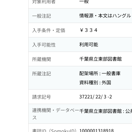
一般
対象利用者
情報源・本文はハングル
一般注記
￥３３４
入手条件・定価
利用可能
入手可能性
千葉県立東部図書館
所蔵機関
配架場所 : 一般書庫
所蔵注記
資料種別 : 外国
37221/ 22/ 3 -2
請求記号
連携機関・データベー
千葉県立東部図書館 : 
ス
1000001318918
書誌ID（SomokuID）