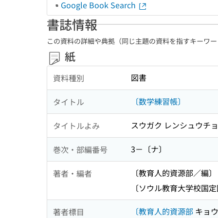
Google Book Search
書誌情報
この資料の詳細や典拠（同じ主題の資料を指すキーワー
紙
図書
資料種別
〔数学練習帳〕
タイトル
スウガク レンシュウチ
タイトルよみ
3－〔ナ〕
巻次・部編番号
〔教育人的資源部／編〕
著者・編者
〔ソウル教育大学校国定
〔教育人的資源部
キョウ
著者標目