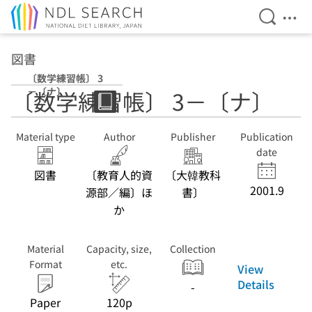
Open Se
Ope
Jump to main content
図書
〔数学練習帳〕 3
－〔ナ〕
〔数学練習帳〕 3－〔ナ〕
Material type
Author
Publisher
Publication
date
図書
〔教育人的資
〔大韓教科
2001.9
源部／編〕ほ
書〕
か
Material
Capacity, size,
Collection
Format
etc.
View
Details
-
Paper
120p