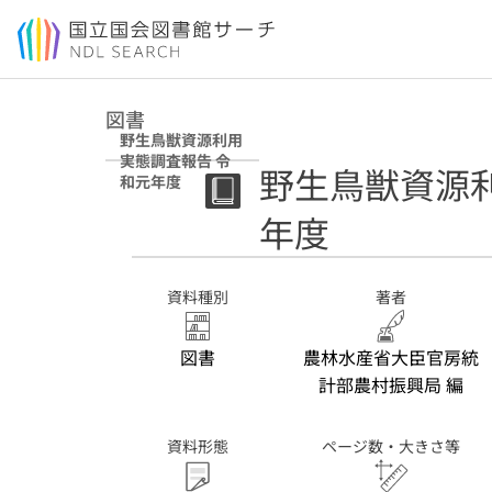
本文へ移動
図書
野生鳥獣資源利用
実態調査報告 令
野生鳥獣資源
和元年度
年度
資料種別
著者
図書
農林水産省大臣官房統
計部農村振興局 編
資料形態
ページ数・大きさ等