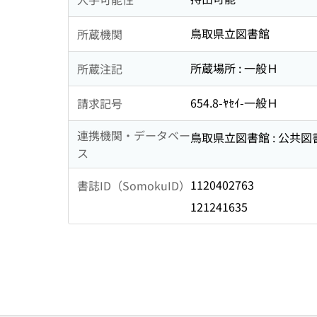
鳥取県立図書館
所蔵機関
所蔵場所 : 一般Ｈ
所蔵注記
654.8-ﾔｾｲ-一般Ｈ
請求記号
連携機関・データベー
鳥取県立図書館 : 公共
ス
1120402763
書誌ID（SomokuID）
121241635