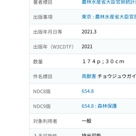
農林水産省大臣官房統計
著者標目
東京 : 農林水産省大臣
出版事項
2021.3
出版年月日等
2021
出版年（W3CDTF）
１７４ｐ ; ３０ｃｍ
数量
鳥獣害
チョウジュウガ
件名標目
654.8
NDC8版
654.8 : 森林保護
NDC9版
一般
対象利用者
持出可能
入手可能性