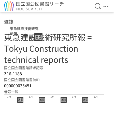
検索を開
メニ
本文へ移動
雑誌
東急建設技術研究
所報
東急建設技術研究所報 =
Tokyu Construction
technical reports
国立国会図書館請求記号
Z16-1188
国立国会図書館書誌ID
000000035451
巻号一覧
51号 2026年
50号 2025年
49号 2024年
48号 2023年
47号 2022年
1月
1月
1月
1月
1月