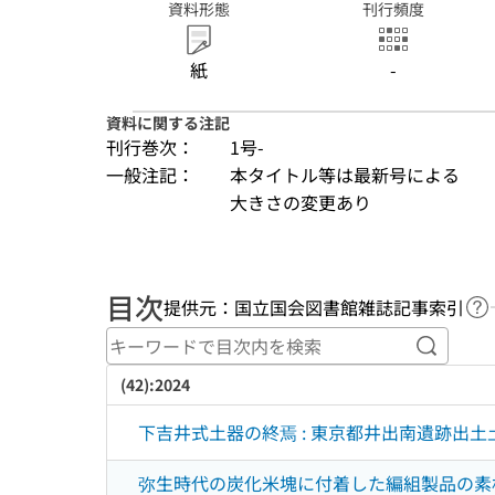
資料形態
刊行頻度
紙
-
資料に関する注記
刊行巻次：
1号-
一般注記：
本タイトル等は最新号による
大きさの変更あり
目次
提供元：国立国会図書館雑誌記事索引
ヘ
キーワ
(42):2024
下吉井式土器の終焉 : 東京都井出南遺跡出土土
弥生時代の炭化米塊に付着した編組製品の素材植