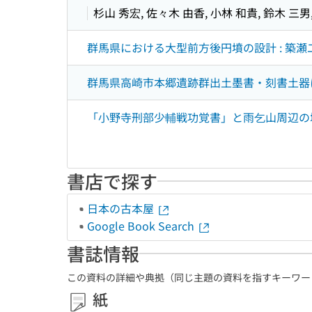
杉山 秀宏, 佐々木 由香, 小林 和貴, 鈴木 三男
群馬県における大型前方後円墳の設計 : 築瀬
群馬県高崎市本郷遺跡群出土墨書・刻書土器に
「小野寺刑部少輔戦功覚書」と雨乞山周辺の城砦
書店で探す
日本の古本屋
Google Book Search
書誌情報
この資料の詳細や典拠（同じ主題の資料を指すキーワー
紙