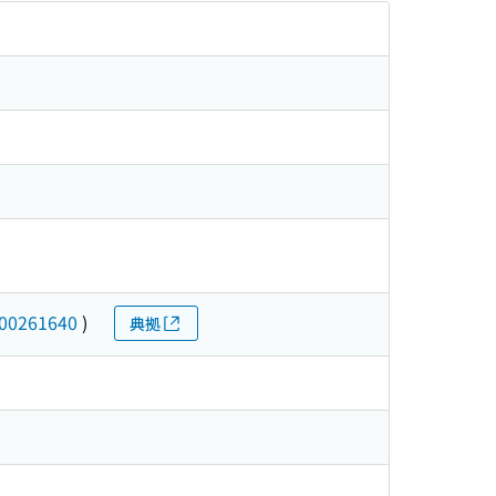
00261640
)
典拠