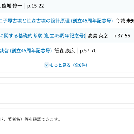
, 能城 修一
p.15-22
二子塚古墳と笹森古墳の設計原理 (創立45周年記念号)
今城 未
関する基礎的考察 (創立45周年記念号)
高島 英之
p.37-56
 (創立45周年記念号)
飯森 康広
p.57-70
もっと見る（全6件）
ド、著者名）等を確認できます。