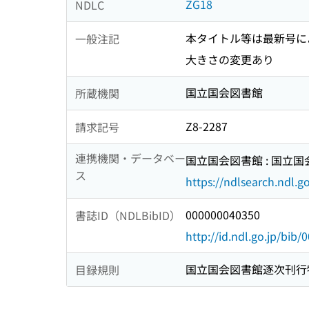
ZG18
NDLC
本タイトル等は最新号に
一般注記
大きさの変更あり
国立国会図書館
所蔵機関
Z8-2287
請求記号
連携機関・データベー
国立国会図書館 : 国立
ス
https://ndlsearch.ndl.go
000000040350
書誌ID（NDLBibID）
http://id.ndl.go.jp/bib
国立国会図書館逐次刊行
目録規則