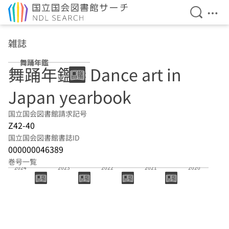
検索を開
メニ
本文へ移動
雑誌
舞踊年鑑
舞踊年鑑 = Dance art in
Japan yearbook
国立国会図書館請求記号
Z42-40
国立国会図書館書誌ID
000000046389
巻号一覧
2024
2023
2022
2021
2020