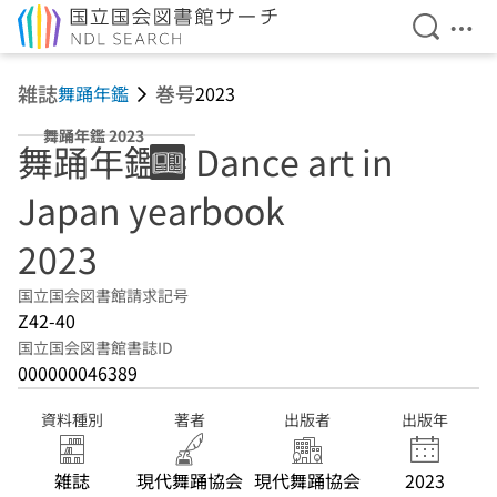
検索を開
メニ
本文へ移動
雑誌
巻号
舞踊年鑑
2023
舞踊年鑑 2023
舞踊年鑑 = Dance art in
Japan yearbook
2023
国立国会図書館請求記号
Z42-40
国立国会図書館書誌ID
000000046389
資料種別
著者
出版者
出版年
雑誌
現代舞踊協会
現代舞踊協会
2023