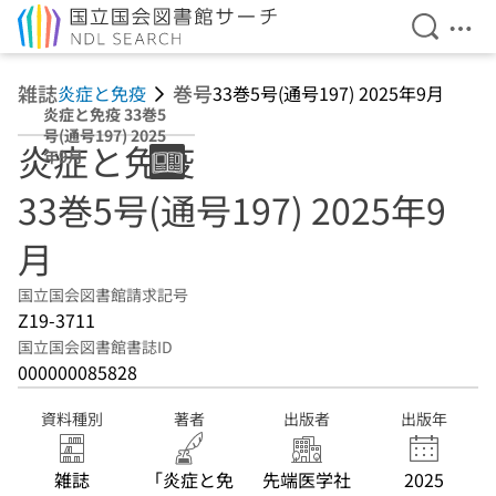
検索を開
メニ
本文へ移動
雑誌
巻号
炎症と免疫
33巻5号(通号197) 2025年9月
炎症と免疫 33巻5
号(通号197) 2025
炎症と免疫
年9月
33巻5号(通号197) 2025年9
月
国立国会図書館請求記号
Z19-3711
国立国会図書館書誌ID
000000085828
資料種別
著者
出版者
出版年
雑誌
「炎症と免
先端医学社
2025