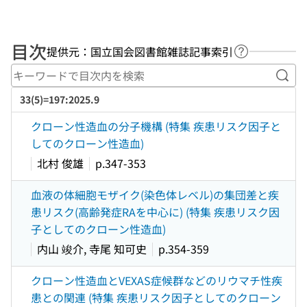
目次
提供元：国立国会図書館雑誌記事索引
ヘルプページ
キー
33(5)=197:2025.9
クローン性造血の分子機構 (特集 疾患リスク因子と
してのクローン性造血)
北村 俊雄
p.347-353
血液の体細胞モザイク(染色体レベル)の集団差と疾
患リスク(高齢発症RAを中心に) (特集 疾患リスク因
子としてのクローン性造血)
内山 竣介, 寺尾 知可史
p.354-359
クローン性造血とVEXAS症候群などのリウマチ性疾
患との関連 (特集 疾患リスク因子としてのクローン