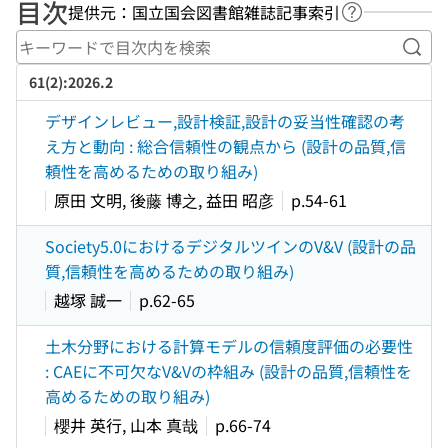
目次
提供元：国立国会図書館雑誌記事索引
ヘルプページ
キー
61(2):2026.2
デザインレビュー,設計検証,設計の妥当性確認の考
え方と動向 : 総合信頼性の観点から (設計の品質,信
頼性を高めるための取り組み)
原田 文明, 後藤 博之, 益田 昭彦
p.54-61
Society5.0におけるデジタルツインのV&V (設計の品
質,信頼性を高めるための取り組み)
越塚 誠一
p.62-65
土木分野における計算モデルの信頼度評価の必要性
: CAEに不可欠なV&Vの枠組み (設計の品質,信頼性を
高めるための取り組み)
櫻井 英行, 山本 真哉
p.66-74