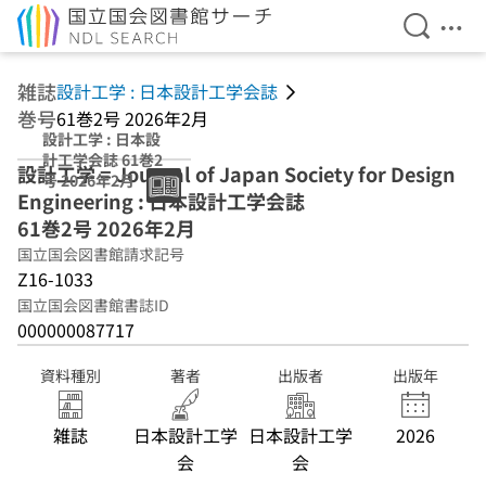
検索を開
メニ
本文へ移動
雑誌
設計工学 : 日本設計工学会誌
巻号
61巻2号 2026年2月
設計工学 : 日本設
計工学会誌 61巻2
設計工学 = Journal of Japan Society for Design
号 2026年2月
Engineering : 日本設計工学会誌
61巻2号 2026年2月
国立国会図書館請求記号
Z16-1033
国立国会図書館書誌ID
000000087717
資料種別
著者
出版者
出版年
雑誌
日本設計工学
日本設計工学
2026
会
会