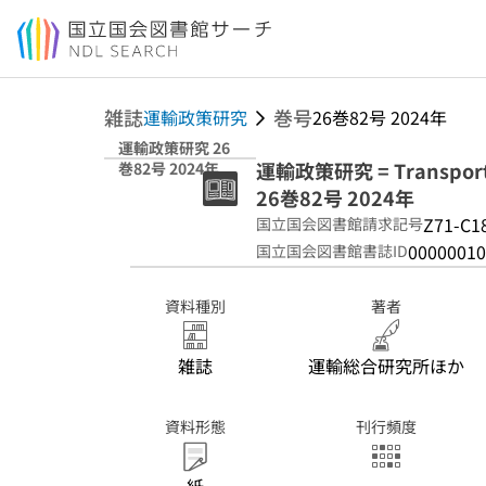
本文へ移動
雑誌
巻号
運輸政策研究
26巻82号 2024年
運輸政策研究 26
運輸政策研究 = Transport po
巻82号 2024年
26巻82号 2024年
Z71-C1
国立国会図書館請求記号
00000010
国立国会図書館書誌ID
資料種別
著者
雑誌
運輸総合研究所ほか
資料形態
刊行頻度