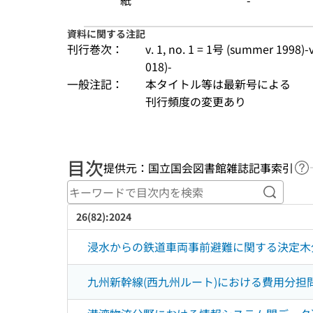
紙
-
資料に関する注記
刊行巻次：
v. 1, no. 1 = 1号 (summer 1998)-v.
018)-
一般注記：
本タイトル等は最新号による
刊行頻度の変更あり
目次
提供元：国立国会図書館雑誌記事索引
ヘ
キーワ
26(82):2024
浸水からの鉄道車両事前避難に関する決定木
九州新幹線(西九州ルート)における費用分担