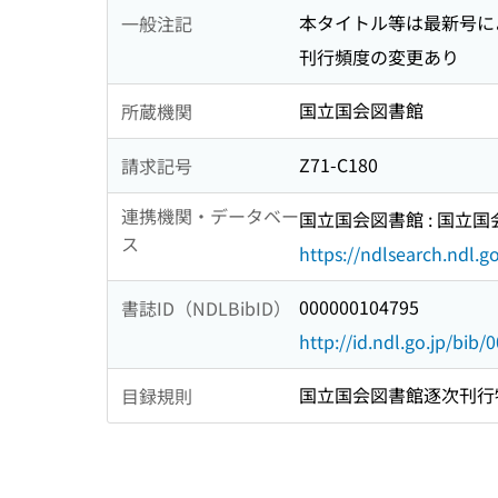
本タイトル等は最新号に
一般注記
刊行頻度の変更あり
国立国会図書館
所蔵機関
Z71-C180
請求記号
連携機関・データベー
国立国会図書館 : 国立
ス
https://ndlsearch.ndl.go
000000104795
書誌ID（NDLBibID）
http://id.ndl.go.jp/bib
国立国会図書館逐次刊行
目録規則