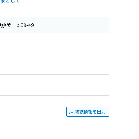
対象として
 亜紗美
p.39-49
書誌情報を出力