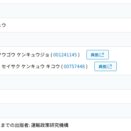
ュウ
ソウゴウ ケンキュウジョ
(
001241145
)
典拠
 セイサク ケンキュウ キコウ
(
00757448
)
典拠
9, no. 1までの出版者: 運輸政策研究機構