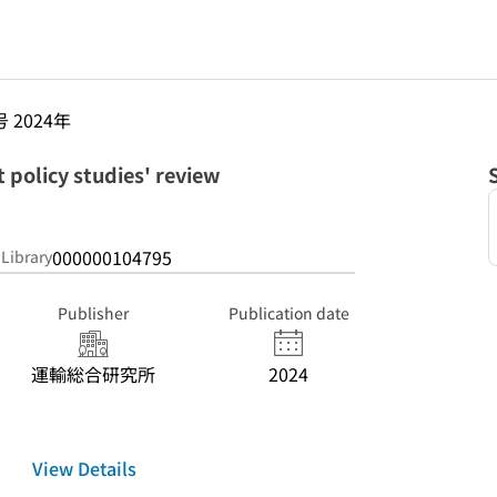
号 2024年
licy studies' review
000000104795
 Library
Publisher
Publication date
運輸総合研究所
2024
View Details