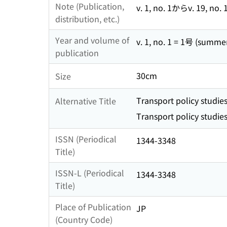
Note (Publication,
v. 1, no. 1からv. 1
distribution, etc.)
Year and volume of
v. 1, no. 1 = 1号 (summer
publication
30cm
Size
Transport policy studies
Alternative Title
Transport policy studies
ISSN (Periodical
1344-3348
Title)
ISSN-L (Periodical
1344-3348
Title)
Place of Publication
JP
(Country Code)