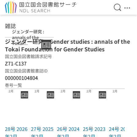
検索を開
メニ
本文へ移動
雑誌
ジェンダー研究 :
annals of the
ジェンダー研究 = Gender studies : annals of the
Tokai
Tokai Foundation for Gender Studies
Foundation for
Gender Studies
国立国会図書館請求記号
Z71-C137
国立国会図書館書誌ID
000000104804
巻号一覧
28号 2026年
27号 2025年
26号 2024年
25号 2023年
24号 2022年
2月
2月
2月
2月
2月
28号 2026
27号 2025
26号 2024
25号 2023
24号 2022
年2月
年2月
年2月
年2月
年2月