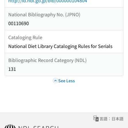
http://id.ndl.go.jp/bib/000000104804
National Bibliography No. (JPNO)
00110690
Cataloging Rule
National Diet Library Cataloging Rules for Serials
Bibliographic Record Category (NDL)
131
See Less
言語：日本語