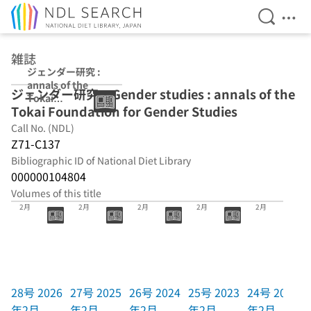
Open Se
Ope
Jump to main content
雑誌
ジェンダー研究 :
annals of the
ジェンダー研究 = Gender studies : annals of the
Tokai
Tokai Foundation for Gender Studies
Foundation for
Gender Studies
Call No. (NDL)
Z71-C137
Bibliographic ID of National Diet Library
000000104804
Volumes of this title
28号 2026年
27号 2025年
26号 2024年
25号 2023年
24号 2022年
2月
2月
2月
2月
2月
28号 2026
27号 2025
26号 2024
25号 2023
24号 2022
年2月
年2月
年2月
年2月
年2月