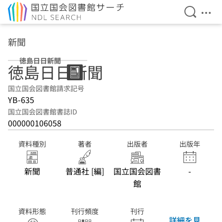
検索を開
メニ
本文へ移動
新聞
徳島日日新聞
徳島日日新聞
国立国会図書館請求記号
YB-635
国立国会図書館書誌ID
000000106058
資料種別
著者
出版者
出版年
新聞
普通社 [編]
国立国会図書
-
館
資料形態
刊行頻度
刊行
詳細を見