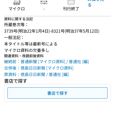
る
マイクロ
-
刊行終了
資料に関する注記
所蔵巻次等：
3739号(明治22年1月4日)-8321号(明治37年5月12日)
一般注記：
本タイトル等は最新号による
マイクロ資料の欠番多し
関連資料・改題前後資料
継続前：普通新聞 [マイクロ資料] / 普通社 [編]
合併後：徳島日日新報 [マイクロ資料]
原資料：徳島日日新聞 / 普通社 [編]
書店で探す
書店で探す