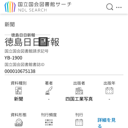
検索を開
メニ
本文へ移動
新聞
徳島日日新報
徳島日日新報
国立国会図書館請求記号
YB-1900
国立国会図書館書誌ID
000010675138
資料種別
著者
出版者
出版年
新聞
-
四国工業写真
-
資料形態
刊行頻度
刊行
詳細を見
る