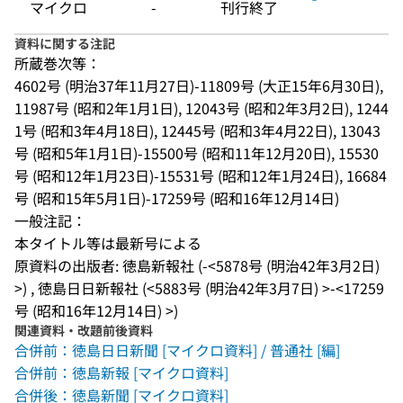
マイクロ
-
刊行終了
資料に関する注記
所蔵巻次等：
4602号 (明治37年11月27日)-11809号 (大正15年6月30日), 
11987号 (昭和2年1月1日), 12043号 (昭和2年3月2日), 1244
1号 (昭和3年4月18日), 12445号 (昭和3年4月22日), 13043
号 (昭和5年1月1日)-15500号 (昭和11年12月20日), 15530
号 (昭和12年1月23日)-15531号 (昭和12年1月24日), 16684
号 (昭和15年5月1日)-17259号 (昭和16年12月14日)
一般注記：
本タイトル等は最新号による
原資料の出版者: 徳島新報社 (-<5878号 (明治42年3月2日) 
>) , 徳島日日新報社 (<5883号 (明治42年3月7日) >-<17259
号 (昭和16年12月14日) >)
関連資料・改題前後資料
合併前：徳島日日新聞 [マイクロ資料] / 普通社 [編]
合併前：徳島新報 [マイクロ資料]
合併後：徳島新聞 [マイクロ資料]