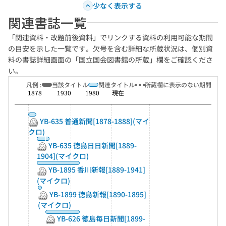
少なく表示する
関連書誌一覧
「関連資料・改題前後資料」でリンクする資料の利用可能な期間
の目安を示した一覧です。欠号を含む詳細な所蔵状況は、個別資
料の書誌詳細画面の「国立国会図書館の所蔵」欄をご確認くださ
い。
凡例 :
当該タイトル
関連タイトル
所蔵欄に表示のない期間
1878
1930
1980
現在
YB-635 普通新聞[1878-1888](マイ
クロ)
YB-635 徳島日日新聞[1889-
1904](マイクロ)
YB-1895 香川新報[1889-1941]
(マイクロ)
YB-1899 徳島新報[1890-1895]
(マイクロ)
YB-626 徳島毎日新聞[1899-