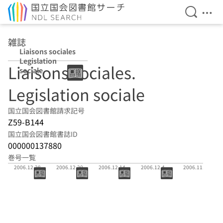
検索を開
メニ
本文へ移動
雑誌
Liaisons sociales
Legislation
Liaisons sociales.
sociale
Legislation sociale
国立国会図書館請求記号
Z59-B144
国立国会図書館書誌ID
000000137880
巻号一覧
(通号 8740)
(通号 8739)
(通号 8738)
(通号 8737)
(通号 8736)
2006.12.28
2006.12.20
2006.12.14
2006.12.4
2006.11.29