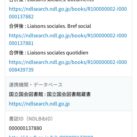
https://ndlsearch.ndl.go.jp/books/R100000002-I000
000137882
合併後 : Liaisons sociales. Bref social
https://ndlsearch.ndl.go.jp/books/R100000002-I000
000137881
合併後 : Liaisons sociales quotidien
https://ndlsearch.ndl.go.jp/books/R100000002-I000
008439739
連携機関・データベース
国立国会図書館 : 国立国会図書館蔵書
https://ndlsearch.ndl.go.jp
書誌ID（NDLBibID）
000000137880