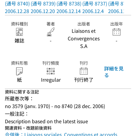
(通号 8740)
(通号 8739)
(通号 8738)
(通号 8737)
(通号 8736)
2006.12.28
2006.12.20
2006.12.14
2006.12.4
2006.11.29
資料種別
著者
出版者
出版年
Liaisons et
Convergences
雑誌
-
-
S.A
資料形態
刊行頻度
刊行
詳細を見
る
紙
Irregular
刊行終了
資料に関する注記
所蔵巻次等：
no 3579 (janv. 1970) - no 8740 (28 dec. 2006)
一般注記：
Description based on the latest issue
関連資料・改題前後資料
合併後：Liaisons sociales. Conventions et accords